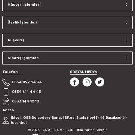
Müşteri İşlemleri
Üyelik İşlemleri
Alışveriş
Sipariş İşlemleri
Telefon
SOSYAL MEDYA
0534 892 94 34
0539 614 44 45
0533 144 12 18
Adres
İkitelli OSB Dolapdere Sanayi Sitesi 8.ada no:45-46 Başakşehir -
İstanbul
© 2023, TURKOİLMARKET.COM - Tüm Hakları Saklıdır.