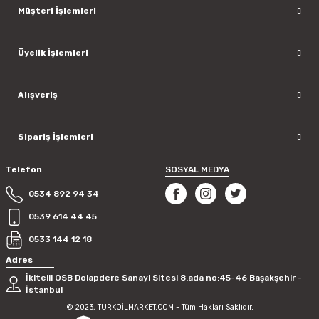
Müşteri İşlemleri
Üyelik İşlemleri
Alışveriş
Sipariş İşlemleri
Telefon
SOSYAL MEDYA
0534 892 94 34
0539 614 44 45
0533 144 12 18
Adres
İkitelli OSB Dolapdere Sanayi Sitesi 8.ada no:45-46 Başakşehir -
İstanbul
© 2023, TURKOİLMARKET.COM - Tüm Hakları Saklıdır.