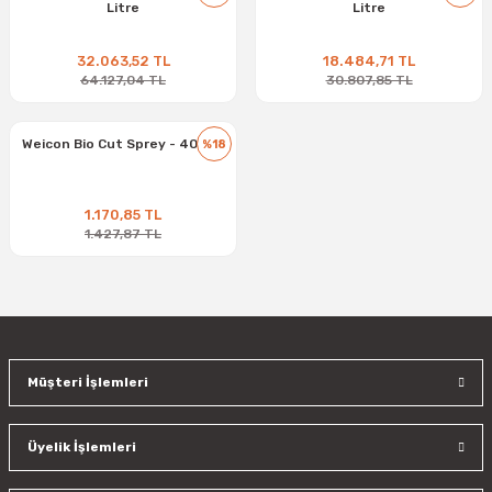
Litre
Litre
32.063,52 TL
18.484,71 TL
64.127,04 TL
30.807,85 TL
Weicon Bio Cut Sprey - 400 ml
%18
1.170,85 TL
1.427,87 TL
Müşteri İşlemleri
Üyelik İşlemleri