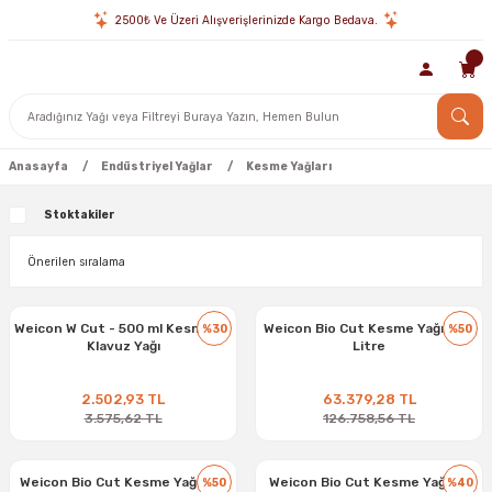
2500₺ Ve Üzeri Alışverişlerinizde Kargo Bedava.
Anasayfa
Endüstriyel Yağlar
Kesme Yağları
Stoktakiler
Weicon W Cut - 500 ml Kesme ve
Weicon Bio Cut Kesme Yağı - 30
%30
%50
Klavuz Yağı
Litre
2.502,93 TL
63.379,28 TL
3.575,62 TL
126.758,56 TL
Weicon Bio Cut Kesme Yağı - 10
Weicon Bio Cut Kesme Yağı - 5
%50
%40