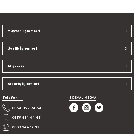
konularda yetersiz gördüğünüz noktaları öneri formunu
kullanarak tarafımıza iletebilirsiniz.
Görüş ve önerileriniz için teşekkür ederiz.
Müşteri İşlemleri
Ürün resmi kalitesiz, bozuk veya görüntülenemiyor.
Ürün açıklamasında eksik bilgiler bulunuyor.
Üyelik İşlemleri
Ürün bilgilerinde hatalar bulunuyor.
Ürün fiyatı diğer sitelerden daha pahalı.
Bu ürüne benzer farklı alternatifler olmalı.
Alışveriş
Sipariş İşlemleri
Telefon
SOSYAL MEDYA
Gönder
0534 892 94 34
0539 614 44 45
0533 144 12 18