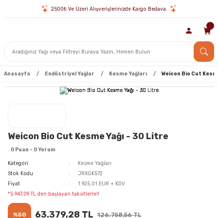
2500₺ Ve Üzeri Alışverişlerinizde Kargo Bedava.
Anasayfa
Endüstriyel Yağlar
Kesme Yağları
Weicon Bio Cut Kesme
Weicon Bio Cut Kesme Yağı - 30 Litre
0 Puan - 0 Yorum
Kategori
Kesme Yağları
Stok Kodu
JRXGK572
Fiyat
1.925,01 EUR + KDV
*5.947,09 TL den başlayan taksitlerle!!
63.379,28 TL
%50
126.758,56 TL