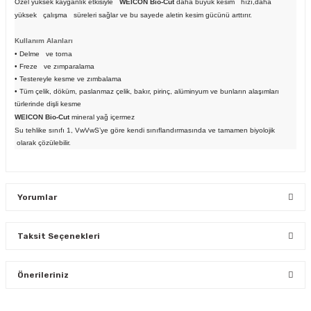
Özel yüksek kayganlık etkisiyle
WEICON Bio-Cut
daha büyük kesim hızı,daha
yüksek çalışma süreleri sağlar ve bu sayede aletin kesim gücünü arttırır.
Kullanım Alanları
• Delme ve torna
• Freze ve zımparalama
• Testereyle kesme ve zımbalama
• Tüm çelik, döküm, paslanmaz çelik, bakır, pirinç, alüminyum ve bunların alaşımları
türlerinde dişli kesme
WEICON Bio-Cut
mineral yağ içermez
Su tehlike sınıfı 1, VwVwS’ye göre kendi sınıflandırmasında ve tamamen biyolojik
olarak çözülebilir.
Yorumlar
Taksit Seçenekleri
Bu ürüne ilk yorumu siz yapın!
Önerileriniz
Yorum Yaz
Bu ürünün fiyat bilgisi, resim, ürün açıklamalarında ve diğer