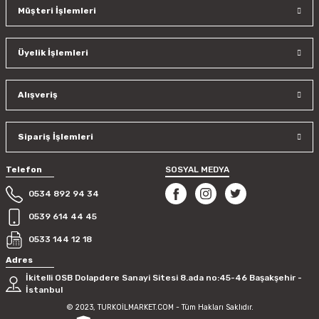
Müşteri İşlemleri
Üyelik İşlemleri
Alışveriş
Sipariş İşlemleri
Telefon
SOSYAL MEDYA
0534 892 94 34
0539 614 44 45
0533 144 12 18
Adres
İkitelli OSB Dolapdere Sanayi Sitesi 8.ada no:45-46 Başakşehir -
İstanbul
© 2023, TURKOİLMARKET.COM - Tüm Hakları Saklıdır.