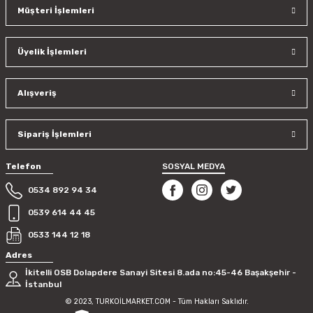
Müşteri İşlemleri
Üyelik İşlemleri
Alışveriş
Sipariş İşlemleri
Telefon
SOSYAL MEDYA
0534 892 94 34
0539 614 44 45
0533 144 12 18
Adres
İkitelli OSB Dolapdere Sanayi Sitesi 8.ada no:45-46 Başakşehir -
İstanbul
© 2023, TURKOİLMARKET.COM - Tüm Hakları Saklıdır.