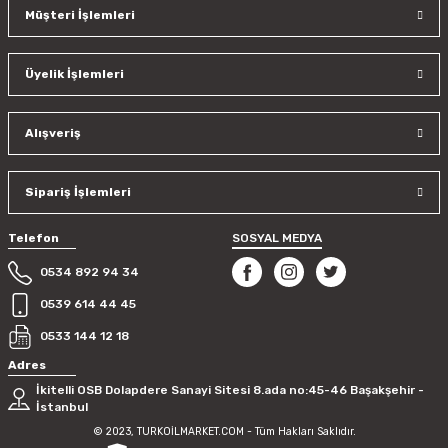
Müşteri İşlemleri
Üyelik İşlemleri
Alışveriş
Sipariş İşlemleri
Telefon
SOSYAL MEDYA
0534 892 94 34
0539 614 44 45
0533 144 12 18
Adres
İkitelli OSB Dolapdere Sanayi Sitesi 8.ada no:45-46 Başakşehir -
İstanbul
© 2023, TURKOİLMARKET.COM - Tüm Hakları Saklıdır.