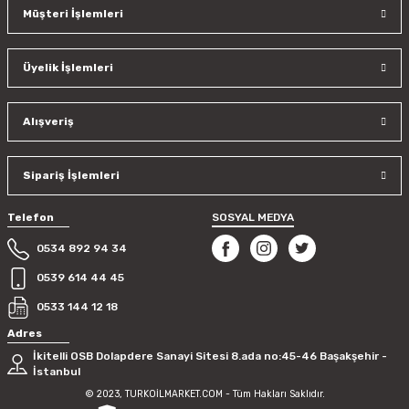
Müşteri İşlemleri
Üyelik İşlemleri
Alışveriş
Sipariş İşlemleri
Telefon
SOSYAL MEDYA
0534 892 94 34
0539 614 44 45
0533 144 12 18
Adres
İkitelli OSB Dolapdere Sanayi Sitesi 8.ada no:45-46 Başakşehir -
İstanbul
© 2023, TURKOİLMARKET.COM - Tüm Hakları Saklıdır.