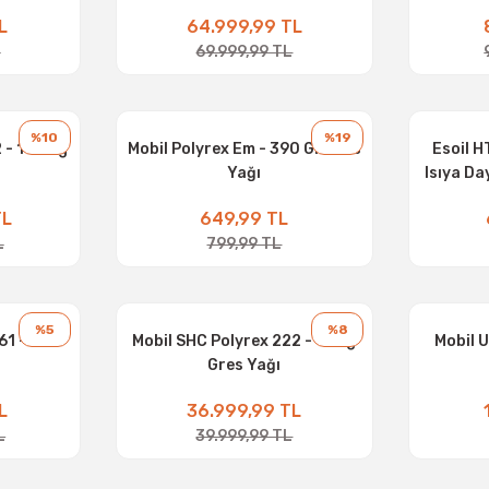
L
64.999,99 TL
L
69.999,99 TL
%10
%19
 - 180 kg
Mobil Polyrex Em - 390 Gr Gres
Esoil 
Yağı
Isıya Da
1
TL
649,99 TL
L
799,99 TL
%5
%8
61 - 180
Mobil SHC Polyrex 222 - 16 Kg
Mobil U
Gres Yağı
L
36.999,99 TL
L
39.999,99 TL