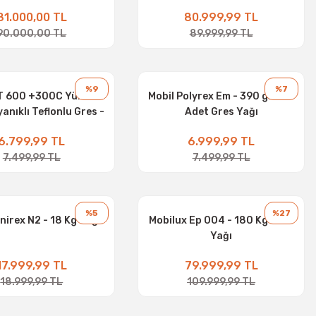
81.000,00 TL
80.999,99 TL
90.000,00 TL
89.999,99 TL
%9
%7
HT 600 +300C Yüksek
Mobil Polyrex Em - 390 gr x 12
yanıklı Teflonlu Gres -
Adet Gres Yağı
6 kg Gres Yağı
6.799,99 TL
6.999,99 TL
7.499,99 TL
7.499,99 TL
%5
%27
nirex N2 - 18 Kg Yağ
Mobilux Ep 004 - 180 Kg Gres
Yağı
17.999,99 TL
79.999,99 TL
18.999,99 TL
109.999,99 TL