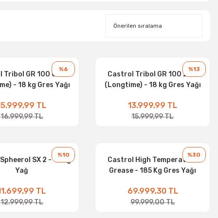
%6
%13
l Tribol GR 100 0 PD
Castrol Tribol GR 100 2 PD
me) - 18 kg Gres Yağı
(Longtime) - 18 kg Gres Yağı
15.999,99 TL
13.999,99 TL
16.999,99 TL
15.999,99 TL
%10
%30
Spheerol SX 2 - 18 kg
Castrol High Temperature
Yağ
Grease - 185 Kg Gres Yağı
11.699,99 TL
69.999,30 TL
12.999,99 TL
99.999,00 TL