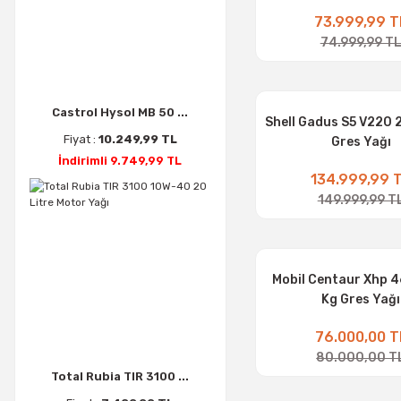
73.999,99 T
74.999,99 T
Castrol Hysol MB 50 ...
Shell Gadus S5 V220 2
Fiyat :
10.249,99 TL
Gres Yağı
İndirimli 9.749,99 TL
134.999,99 
149.999,99 T
Mobil Centaur Xhp 4
Kg Gres Yağı
76.000,00 T
80.000,00 T
Total Rubia TIR 3100 ...