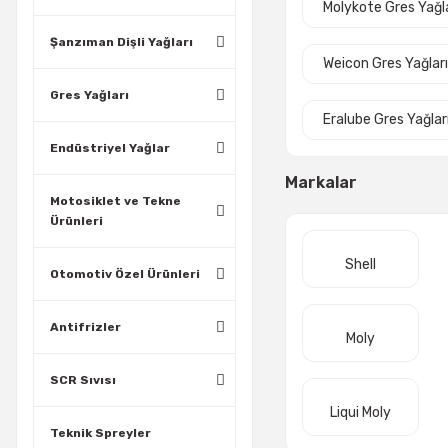
Molykote Gres Yağl
Şanzıman Dişli Yağları
Weicon Gres Yağlar
Gres Yağları
Eralube Gres Yağlar
Endüstriyel Yağlar
Markalar
Motosiklet ve Tekne
Ürünleri
Shell
Otomotiv Özel Ürünleri
Antifrizler
Moly
SCR Sıvısı
Liqui Moly
Teknik Spreyler