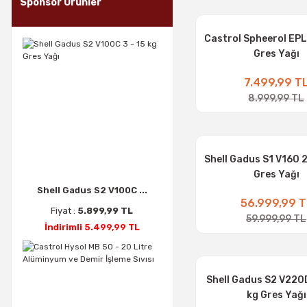
Sponsor Ürünler
Castrol Spheerol EPL 
Gres Yağı
7.499,99 T
8.999,99 TL
Shell Gadus S1 V160 2
Gres Yağı
Shell Gadus S2 V100C ...
56.999,99 T
Fiyat :
5.899,99 TL
59.999,99 TL
İndirimli 5.499,99 TL
Shell Gadus S2 V220D
kg Gres Yağı