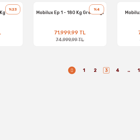
%23
%4
 Kg Gres
Mobilux Ep 1 - 180 Kg Gres Yağı
Mobilu
L
71.999,99 TL
74.999,99 TL
1
2
3
4
..