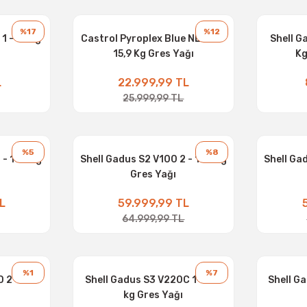
%17
%12
1 - 16 Kg
Castrol Pyroplex Blue NLGI 2 -
Shell G
15,9 Kg Gres Yağı
Kg
L
22.999,99 TL
25.999,99 TL
%5
%8
 - 180 kg
Shell Gadus S2 V100 2 - 180 kg
Shell Ga
Gres Yağı
L
59.999,99 TL
64.999,99 TL
%1
%7
 2 - 180
Shell Gadus S3 V220C 1 -180
Shell G
kg Gres Yağı