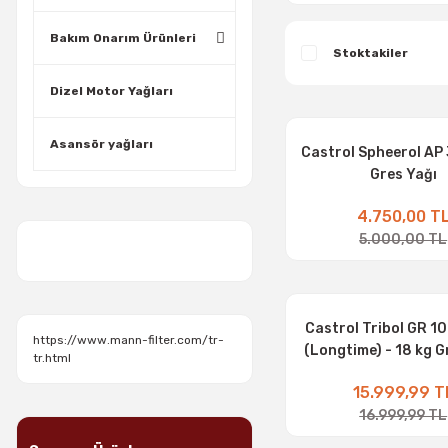
Bakım Onarım Ürünleri
Stoktakiler
Dizel Motor Yağları
Asansör yağları
Castrol Spheerol AP 
Gres Yağı
4.750,00 T
5.000,00 TL
Castrol Tribol GR 1
https://www.mann-filter.com/tr-
(Longtime) - 18 kg G
tr.html
15.999,99 T
16.999,99 TL