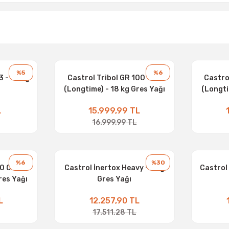
%5
%6
3 - 18 Kg
Castrol Tribol GR 100 1 PD
Castro
(Longtime) - 18 kg Gres Yağı
(Longti
L
15.999,99 TL
16.999,99 TL
%6
%30
00 00 PD
Castrol İnertox Heavy - 5 kg
Castrol 
res Yağı
Gres Yağı
L
12.257,90 TL
17.511,28 TL