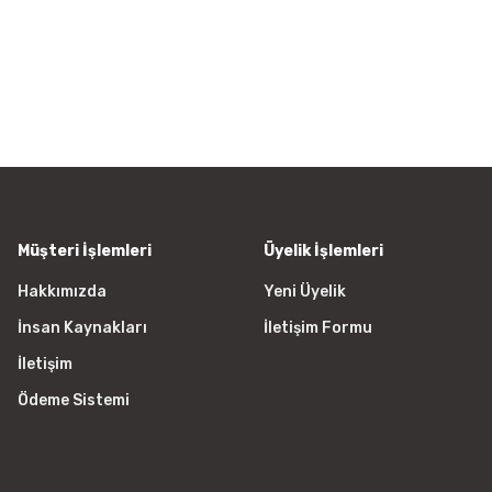
iletebilirsiniz.
Görüş ve önerileriniz için teşekkür
Ürün resmi kalitesiz, bozuk vey
Ürün açıklamasında eksik bilgile
Ürün bilgilerinde hatalar bulunu
Ürün fiyatı diğer sitelerden daha
Bu ürüne benzer farklı alternatifl
Müşteri İşlemleri
Üyelik İşlemleri
Hakkımızda
Yeni Üyelik
İnsan Kaynakları
İletişim Formu
İletişim
Ödeme Sistemi