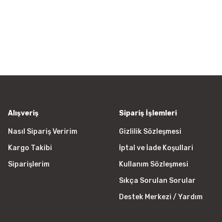
Bu ürüne ilk yorumu siz yapın!
 ederiz.
a görüntülenemiyor.
Yorum Yaz
r bulunuyor.
yor.
 pahalı.
er olmalı.
Alışveriş
Sipariş İşlemleri
Nasıl Sipariş Veririm
Gizlilik Sözleşmesi
Kargo Takibi
İptal ve İade Koşullari
Gönder
Siparişlerim
Kullanım Sözleşmesi
Sıkça Sorulan Sorular
Destek Merkezi / Yardım