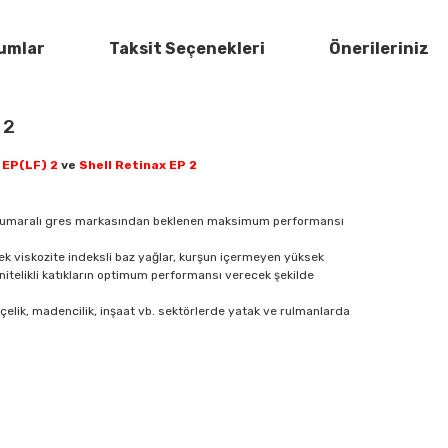
umlar
Taksit Seçenekleri
Önerileriniz
 2
 EP(LF) 2
ve
Shell Retinax EP 2
 numaralı gres markasından beklenen maksimum performansı
k viskozite indeksli baz yağlar, kurşun içermeyen yüksek
 nitelikli katıkların optimum performansı verecek şekilde
elik, madencilik, inşaat vb. sektörlerde yatak ve rulmanlarda