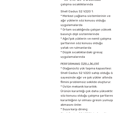
çalışma sıcaklıklarında
Shell Gadus S2 V220 1:
* Merkezi yağlama sistemlerinin ve
ağır yüklerin söz konusu olduğu
uygulamalarda
* Ortam sıcaklığında çalışan yüksek
basınçlı dişli sistemlerinde
* Ağır/şok yüklerin ve nemli çalışma
şartlarının söz konusu olduğu
yatak ve rulmanlarda
* Düşük sıcaklıklardaki gresaj
uygulamalarında
PERFORMANS ÖZELLİKLERİ
* Olağanüstü yük taşıma kapasitesi:
Shell Gadus S2 V220 sahip olduğu öze
sayesinde ağır ve şok yükler altında
filmini problemsiz sekilde oluşturur.
* Üstün mekanik kararlılık:
Ürünün kararlılığı çok daha yüksektir.
söz konusu olduğu çalışma şartları
kararlılığınn iyi olması gresin yum
akmasını önler.
* Suya karşı direnç: