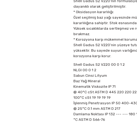
Shell Gadus S2 V220’nin formülasyo
dayanıklı olarak geliştirilmiştir.
* Oksidasyon kararlılığı:
Özel seçilmiş baz yağı sayesinde 
kararlılığına sahiptir. Stok esnasında 
Yüksek sıcaklıklarda sertleşmez ve r
bırakmaz.
* Korozyona karşı mükemmel koruma
Shell Gadus S2 V220’nin yüzeye tutu
yüksektir. Bu sayede suyun varlığınd
korozyona karşı korur.
Shell Gadus S2 V220 00 0 1 2
NLGI 00 0 1 2
Sabun Cinsi Lityum
Baz Yağ Mineral
Kinematik Viskozite IP 71
@ 40°C cSt ASTM D 445 220 220 22
100°C cSt 19 19 19 19
İşlenmiş Penetrasyon IP 50 400-4
@ 25°C 0.1 mm ASTM D 217
Damlama Noktası IP 132 --- --- 180
°C ASTM D 566-76
Bu ürünün fiyat bilgisi, resim, ü