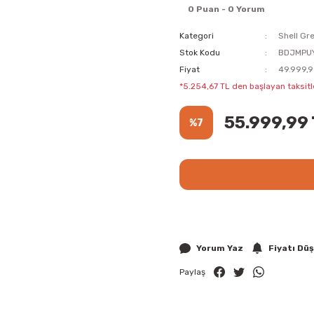
0 Puan - 0 Yorum
Kategori
Shell Gre
Stok Kodu
BDJMPU
Fiyat
49.999,9
*5.254,67 TL den başlayan taksitle
55.999,99
%7
Yorum Yaz
Fiyatı Dü
Paylaş