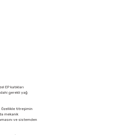
l EP katıkları
 dahi gerekli yağ
 Özellikle titreşimin
nda mekanik
uşamasını ve sistemden