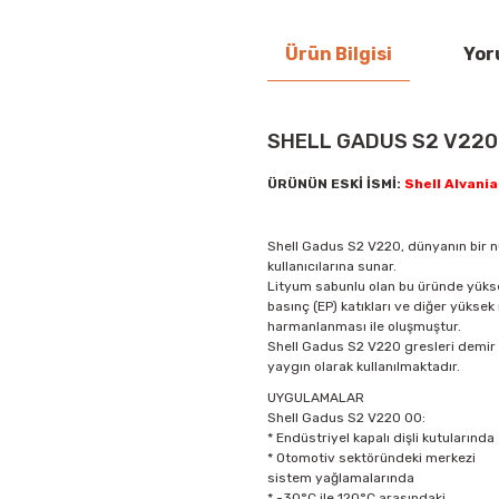
Ürün Bilgisi
Yor
SHELL GADUS S2 V220
ÜRÜNÜN ESKİ İSMİ:
Shell Alvania
Shell Gadus S2 V220, dünyanın bir
kullanıcılarına sunar.
Lityum sabunlu olan bu üründe yükse
basınç (EP) katıkları ve diğer yüksek
harmanlanması ile oluşmuştur.
Shell Gadus S2 V220 gresleri demir ç
yaygın olarak kullanılmaktadır.
UYGULAMALAR
Shell Gadus S2 V220 00:
* Endüstriyel kapalı dişli kutularında
* Otomotiv sektöründeki merkezi
sistem yağlamalarında
* -30°C ile 120°C arasındaki