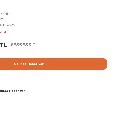
s Yağları
Y2
9 TL + KDV
rle!!
 TL
59.999,99 TL
Gelince Haber Ver
şünce Haber Ver