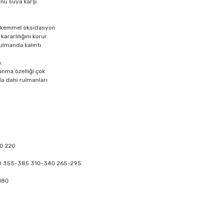
nu suya karşı
mükemmel oksidasyon
kararlılığını korur.
ulmanda kalıntı
:
nma özelliği çok
a dahi rulmanları
0 220
30 355-385 310-340 265-295
 180
rün açıklamalarında ve diğer konularda yetersiz gördüğünüz noktaları öner