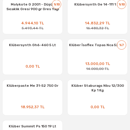
Molykote G 2001 - Düşük
Klübersynth Ge 14-111 1 Kg
%10
%10
Sıcaklık Gresi 900 gr Gres Yağı
4.944,10 TL
14.832,29 TL
5.493,44 TL
16.480,32 TL
Klübersynth Gh6-460 5 Lt
Klüber İsoflex Topas Nca 52 1 Kg
%7
13.000,00 TL
0,00 TL
14.000,00 TL
Klüberpaste Me 31-52 750 Gr
Klüber Staburags Nbu 12/300
Kp 1 Kg
18.952,37 TL
0,00 TL
Klüber Summit Ps 150 19 Lt