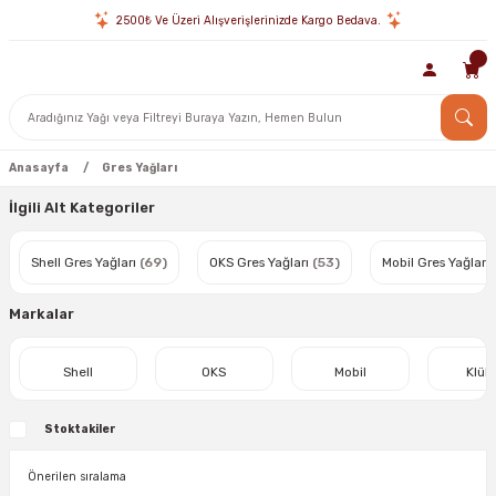
2500₺ Ve Üzeri Alışverişlerinizde Kargo Bedava.
Anasayfa
Gres Yağları
İlgili Alt Kategoriler
Shell Gres Yağları
(69)
OKS Gres Yağları
(53)
Mobil Gres Yağları
Markalar
Shell
OKS
Mobil
Klüb
Stoktakiler