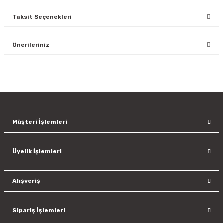
Taksit Seçenekleri
Bu ürüne ilk yorumu siz yapın!
Önerileriniz
Yorum Yaz
Bu ürünün fiyat bilgisi, resim, ürün açıklamalarında ve diğer
konularda yetersiz gördüğünüz noktaları öneri formunu
kullanarak tarafımıza iletebilirsiniz.
Görüş ve önerileriniz için teşekkür ederiz.
Müşteri İşlemleri
Ürün resmi kalitesiz, bozuk veya görüntülenemiyor.
Ürün açıklamasında eksik bilgiler bulunuyor.
Üyelik İşlemleri
Ürün bilgilerinde hatalar bulunuyor.
Ürün fiyatı diğer sitelerden daha pahalı.
Bu ürüne benzer farklı alternatifler olmalı.
Alışveriş
Sipariş İşlemleri