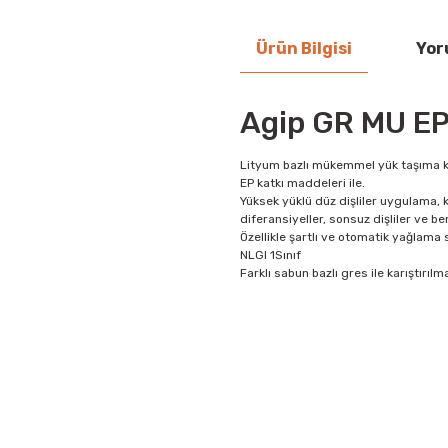
Ürün Bilgisi
Yor
Agip GR MU EP
Lityum bazlı mükemmel yük taşıma k
EP katkı maddeleri ile.
Yüksek yüklü düz dişliler uygulama, ko
diferansiyeller, sonsuz dişliler ve ben
Özellikle şartlı ve otomatik yağlama
NLGI 1Sınıf
Farklı sabun bazlı gres ile karıştırıl
Bu ürünün fiyat bilgisi, resim, ü
iletebilirsiniz.
Görüş ve önerileriniz için teşekkür
Ürün resmi kalitesiz, bozuk vey