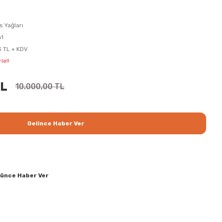
s Yağları
1
 TL + KDV
le!!
TL
10.000,00 TL
Gelince Haber Ver
şünce Haber Ver