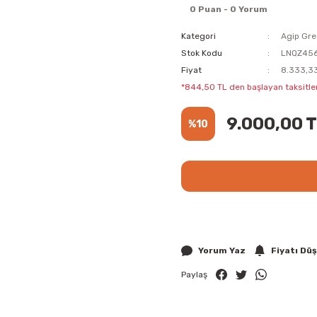
0 Puan - 0 Yorum
Kategori
Agip Gre
Stok Kodu
LNQZ456
Fiyat
8.333,33
*844,50 TL den başlayan taksitler
9.000,00 
%10
Yorum Yaz
Fiyatı Dü
Paylaş