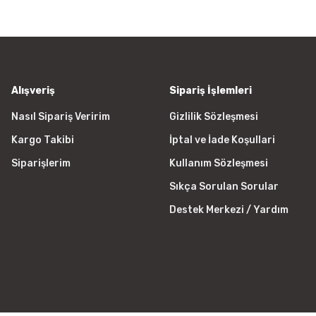
r bulunuyor.
yor.
 pahalı.
er olmalı.
Alışveriş
Sipariş İşlemleri
Nasıl Sipariş Veririm
Gizlilik Sözleşmesi
Kargo Takibi
İptal ve İade Koşullari
Gönder
Siparişlerim
Kullanım Sözleşmesi
Sıkça Sorulan Sorular
Destek Merkezi / Yardım