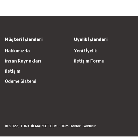
Ürün açıklamasında eksik bilgile
Ürün bilgilerinde hatalar bulunu
Ürün fiyatı diğer sitelerden daha
Bu ürüne benzer farklı alternatifl
Müşteri İşlemleri
Üyelik İşlemleri
Hakkımızda
Yeni Üyelik
İnsan Kaynakları
İletişim Formu
İletişim
Ödeme Sistemi
© 2023, TURKOİLMARKET.COM - Tüm Hakları Saklıdır.