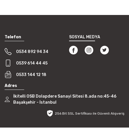
Telefon
SOSYAL MEDYA
0534 892 94 34
0539 614 44 45
0533 144 12 18
Adres
İkitelli OSB Dolapdere Sanayi Sitesi 8.ada no:45-46
Başakşehir - İstanbul
256 Bit SSL Sertifikası ile Güvenli Alışveriş