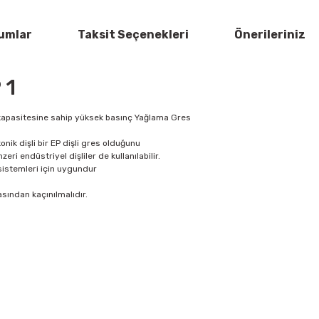
umlar
Taksit Seçenekleri
Önerileriniz
 1
apasitesine sahip yüksek basınç Yağlama Gres
nik dişli bir EP dişli gres olduğunu
zeri endüstriyel dişliler de kullanılabilir.
 sistemleri için uygundur
masından kaçınılmalıdır.
rün açıklamalarında ve diğer konularda yetersiz gördüğünüz noktaları öner
Bu ürüne ilk yorumu siz yapın!
 ederiz.
a görüntülenemiyor.
Yorum Yaz