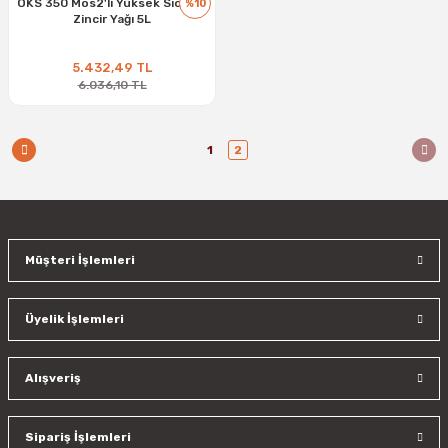
OKS 350 Mos2'li Yüksek Sıcaklık
%10
Zincir Yağı 5L
5.432,49 TL
6.036,10 TL
1
2
Müşteri İşlemleri
Üyelik İşlemleri
Alışveriş
Sipariş İşlemleri