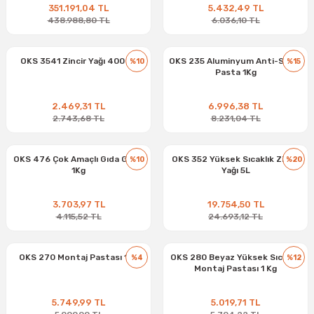
351.191,04 TL
5.432,49 TL
438.988,80 TL
6.036,10 TL
OKS 3541 Zincir Yağı 400 ml
OKS 235 Aluminyum Anti-Seize
%10
%15
Pasta 1Kg
2.469,31 TL
6.996,38 TL
2.743,68 TL
8.231,04 TL
OKS 476 Çok Amaçlı Gıda Gresi
OKS 352 Yüksek Sıcaklık Zincir
%10
%20
1Kg
Yağı 5L
3.703,97 TL
19.754,50 TL
4.115,52 TL
24.693,12 TL
OKS 270 Montaj Pastası 1Kg
OKS 280 Beyaz Yüksek Sıcaklık
%4
%12
Montaj Pastası 1 Kg
5.749,99 TL
5.019,71 TL