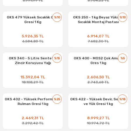
5.999,99 TL
5.704,22 TL
OKS 479 Yüksek Sıcaklık Gıda
OKS 250 - 1 kg Beyaz Yüksek
%10
%10
Gresi 1 Kg
Sıcaklık Montaj Pastası
5.926,35 TL
6.914,07 TL
6.584,83 TL
7.682,30 TL
OKS 340 - 5 Litre Sentetik
OKS 400 - MOS2 Çok Amaçlı
%15
%5
Zincir Koruyucu Yağı
Gres 1 kg
15.392,04 TL
2.606,50 TL
18.108,29 TL
2.743,68 TL
OKS 402 - Yüksek Performanslı
OKS 422 - Yüksek Devir, Sıcaklık
%25
%18
Rulman Gresi 1 kg
ve Yük Gresi 1 kg
2.469,31 TL
8.999,27 TL
3.292,42 TL
10.974,72 TL