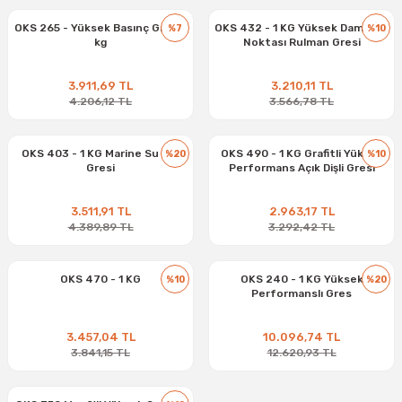
OKS 265 - Yüksek Basınç Gresi 1
OKS 432 - 1 KG Yüksek Damlama
%7
%10
kg
Noktası Rulman Gresi
3.911,69 TL
3.210,11 TL
4.206,12 TL
3.566,78 TL
OKS 403 - 1 KG Marine Su Altı
OKS 490 - 1 KG Grafitli Yüksek
%20
%10
Gresi
Performans Açık Dişli Gresi
3.511,91 TL
2.963,17 TL
4.389,89 TL
3.292,42 TL
OKS 470 - 1 KG
OKS 240 - 1 KG Yüksek
%10
%20
Performanslı Gres
3.457,04 TL
10.096,74 TL
3.841,15 TL
12.620,93 TL