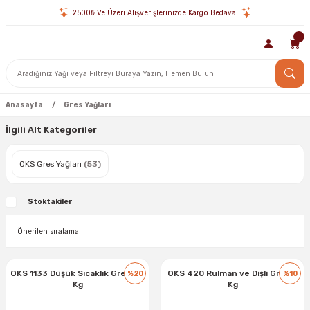
2500₺ Ve Üzeri Alışverişlerinizde Kargo Bedava.
Anasayfa
Gres Yağları
İlgili Alt Kategoriler
OKS Gres Yağları
(53)
Stoktakiler
OKS 1133 Düşük Sıcaklık Gresi 25
OKS 420 Rulman ve Dişli Gresi 1
%20
%10
Kg
Kg