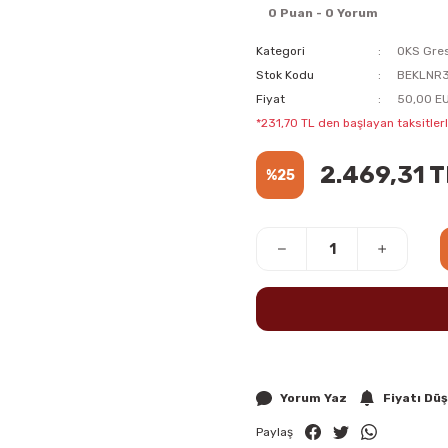
0 Puan - 0 Yorum
Kategori
OKS Gres
Stok Kodu
BEKLNR
Fiyat
50,00 E
*231,70 TL den başlayan taksitlerl
2.469,31 T
%25
Yorum Yaz
Fiyatı Dü
Paylaş