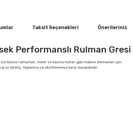
umlar
Taksit Seçenekleri
Önerileriniz
sek Performanslı Rulman Gresi 
ürtünme rulmanları, miller ve kayma hatları gibi makine elemanları için.
şı iyi direnç. Yaşlanma ve oksitlenmeye karşı dayanıklıdır.
rün açıklamalarında ve diğer konularda yetersiz gördüğünüz noktaları öner
Bu ürüne ilk yorumu siz yapın!
 ederiz.
a görüntülenemiyor.
Yorum Yaz
r bulunuyor.