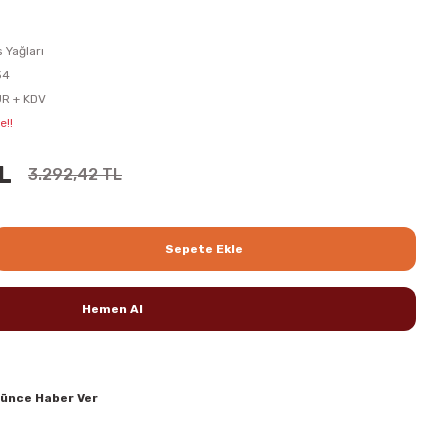
 Yağları
34
UR + KDV
e!!
L
3.292,42 TL
Sepete Ekle
Hemen Al
şünce Haber Ver