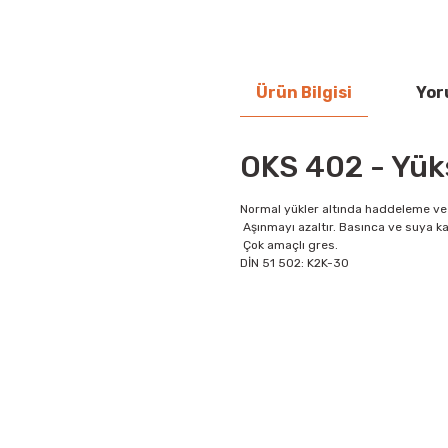
Ürün Bilgisi
Yor
OKS 402 - Yük
Normal yükler altında haddeleme ve s
Aşınmayı azaltır. Basınca ve suya kar
Çok amaçlı gres.
DİN 51 502: K2K-30
Bu ürünün fiyat bilgisi, resim, ü
iletebilirsiniz.
Görüş ve önerileriniz için teşekkür
Ürün resmi kalitesiz, bozuk vey
Ürün açıklamasında eksik bilgile