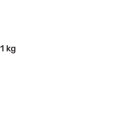
1 kg
i formunu kullanarak tarafımıza