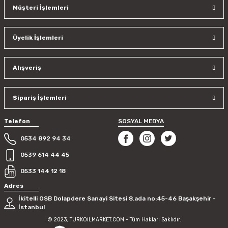
Müşteri İşlemleri
Üyelik İşlemleri
Alışveriş
Sipariş İşlemleri
Telefon
SOSYAL MEDYA
0534 892 94 34
0539 614 44 45
0533 144 12 18
Adres
İkitelli OSB Dolapdere Sanayi Sitesi 8.ada no:45-46 Başakşehir -
İstanbul
© 2023, TURKOİLMARKET.COM - Tüm Hakları Saklıdır.