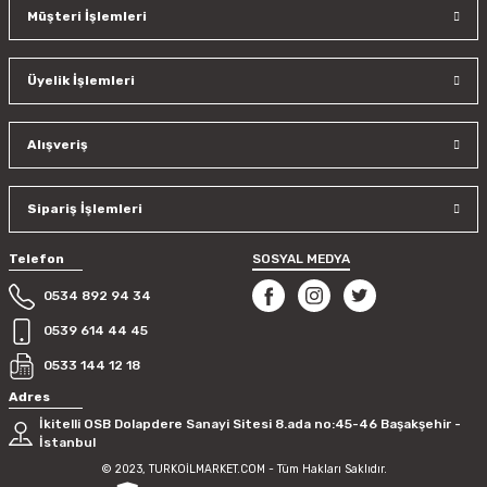
Müşteri İşlemleri
Üyelik İşlemleri
Alışveriş
Sipariş İşlemleri
Telefon
SOSYAL MEDYA
0534 892 94 34
0539 614 44 45
0533 144 12 18
Adres
İkitelli OSB Dolapdere Sanayi Sitesi 8.ada no:45-46 Başakşehir -
İstanbul
© 2023, TURKOİLMARKET.COM - Tüm Hakları Saklıdır.