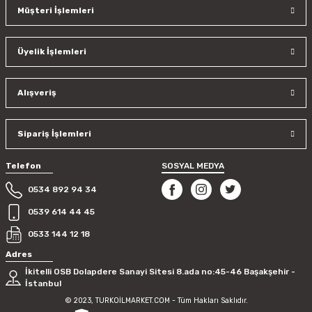
Müşteri İşlemleri
Üyelik İşlemleri
Alışveriş
Sipariş İşlemleri
Telefon
SOSYAL MEDYA
0534 892 94 34
0539 614 44 45
0533 144 12 18
Adres
İkitelli OSB Dolapdere Sanayi Sitesi 8.ada no:45-46 Başakşehir -
İstanbul
© 2023, TURKOİLMARKET.COM - Tüm Hakları Saklıdır.