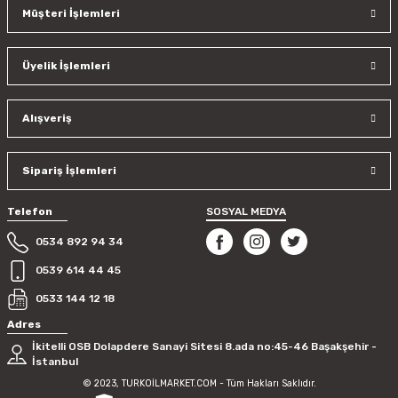
Müşteri İşlemleri
Üyelik İşlemleri
Alışveriş
Sipariş İşlemleri
Telefon
SOSYAL MEDYA
0534 892 94 34
0539 614 44 45
0533 144 12 18
Adres
İkitelli OSB Dolapdere Sanayi Sitesi 8.ada no:45-46 Başakşehir -
İstanbul
© 2023, TURKOİLMARKET.COM - Tüm Hakları Saklıdır.