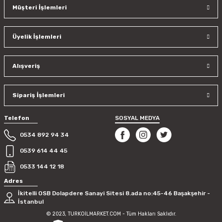
Müşteri İşlemleri
Üyelik İşlemleri
Alışveriş
Sipariş İşlemleri
Telefon
SOSYAL MEDYA
0534 892 94 34
0539 614 44 45
0533 144 12 18
Adres
İkitelli OSB Dolapdere Sanayi Sitesi 8.ada no:45-46 Başakşehir -
İstanbul
© 2023, TURKOİLMARKET.COM - Tüm Hakları Saklıdır.