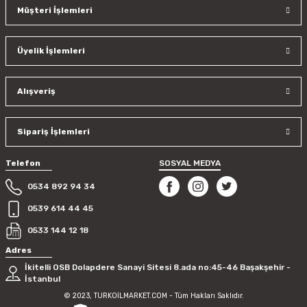
Müşteri İşlemleri
Üyelik İşlemleri
Alışveriş
Sipariş İşlemleri
Telefon
SOSYAL MEDYA
0534 892 94 34
0539 614 44 45
0533 144 12 18
Adres
İkitelli OSB Dolapdere Sanayi Sitesi 8.ada no:45-46 Başakşehir -
İstanbul
© 2023, TURKOİLMARKET.COM - Tüm Hakları Saklıdır.