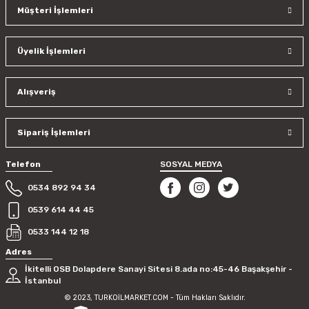
Müşteri İşlemleri
Üyelik İşlemleri
Alışveriş
Sipariş İşlemleri
Telefon
SOSYAL MEDYA
0534 892 94 34
0539 614 44 45
0533 144 12 18
Adres
İkitelli OSB Dolapdere Sanayi Sitesi 8.ada no:45-46 Başakşehir -
İstanbul
© 2023, TURKOİLMARKET.COM - Tüm Hakları Saklıdır.