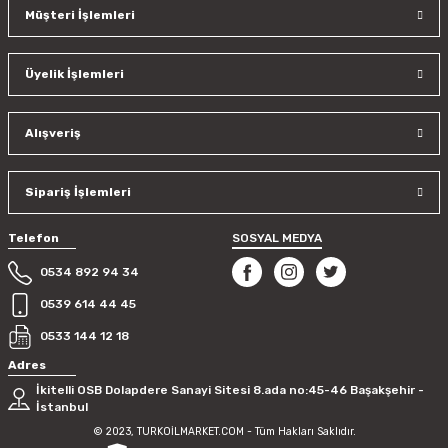
Müşteri İşlemleri
Üyelik İşlemleri
Alışveriş
Sipariş İşlemleri
Telefon
SOSYAL MEDYA
0534 892 94 34
0539 614 44 45
0533 144 12 18
Adres
İkitelli OSB Dolapdere Sanayi Sitesi 8.ada no:45-46 Başakşehir -
İstanbul
© 2023, TURKOİLMARKET.COM - Tüm Hakları Saklıdır.