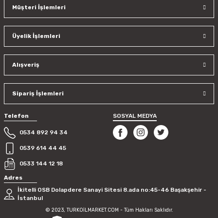
Müşteri İşlemleri
Üyelik İşlemleri
Alışveriş
Sipariş İşlemleri
Telefon
SOSYAL MEDYA
0534 892 94 34
0539 614 44 45
0533 144 12 18
Adres
İkitelli OSB Dolapdere Sanayi Sitesi 8.ada no:45-46 Başakşehir -
İstanbul
© 2023, TURKOİLMARKET.COM - Tüm Hakları Saklıdır.