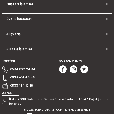
Müşteri İşlemleri
Üyelik İşlemleri
Alışveriş
Sipariş İşlemleri
Telefon
SOSYAL MEDYA
0534 892 94 34
0539 614 44 45
0533 144 12 18
Adres
İkitelli OSB Dolapdere Sanayi Sitesi 8.ada no:45-46 Başakşehir -
İstanbul
© 2023, TURKOİLMARKET.COM - Tüm Hakları Saklıdır.