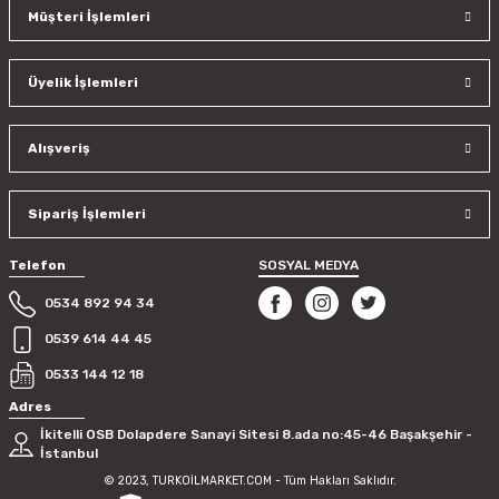
Müşteri İşlemleri
Üyelik İşlemleri
Alışveriş
Sipariş İşlemleri
Telefon
SOSYAL MEDYA
0534 892 94 34
0539 614 44 45
0533 144 12 18
Adres
İkitelli OSB Dolapdere Sanayi Sitesi 8.ada no:45-46 Başakşehir -
İstanbul
© 2023, TURKOİLMARKET.COM - Tüm Hakları Saklıdır.