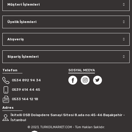
Müşteri İşlemleri
Üyelik İşlemleri
Alışveriş
Sipariş İşlemleri
Telefon
SOSYAL MEDYA
0534 892 94 34
0539 614 44 45
0533 144 12 18
Adres
İkitelli OSB Dolapdere Sanayi Sitesi 8.ada no:45-46 Başakşehir -
İstanbul
© 2023, TURKOİLMARKET.COM - Tüm Hakları Saklıdır.