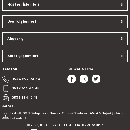
Müşteri İşlemleri
Üyelik İşlemleri
Alışveriş
Sipariş İşlemleri
Telefon
SOSYAL MEDYA
0534 892 94 34
0539 614 44 45
0533 144 12 18
Adres
İkitelli OSB Dolapdere Sanayi Sitesi 8.ada no:45-46 Başakşehir -
İstanbul
© 2023, TURKOİLMARKET.COM - Tüm Hakları Saklıdır.