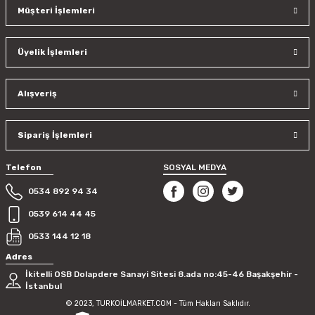
Müşteri İşlemleri
Üyelik İşlemleri
Alışveriş
Sipariş İşlemleri
Telefon
SOSYAL MEDYA
0534 892 94 34
0539 614 44 45
0533 144 12 18
Adres
İkitelli OSB Dolapdere Sanayi Sitesi 8.ada no:45-46 Başakşehir -
İstanbul
© 2023, TURKOİLMARKET.COM - Tüm Hakları Saklıdır.