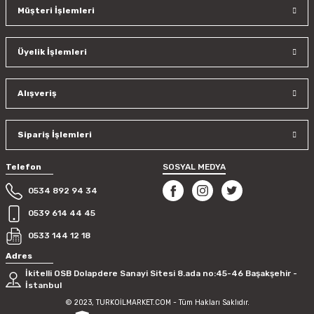
Müşteri İşlemleri
Üyelik İşlemleri
Alışveriş
Sipariş İşlemleri
Telefon
SOSYAL MEDYA
0534 892 94 34
0539 614 44 45
0533 144 12 18
Adres
İkitelli OSB Dolapdere Sanayi Sitesi 8.ada no:45-46 Başakşehir -
İstanbul
© 2023, TURKOİLMARKET.COM - Tüm Hakları Saklıdır.