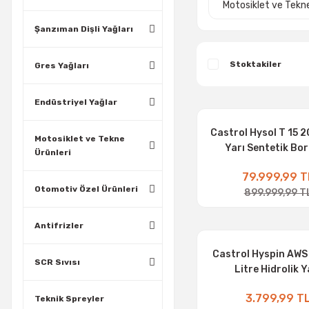
Motosiklet ve Tekne
Şanzıman Dişli Yağları
Stoktakiler
Gres Yağları
Endüstriyel Yağlar
Castrol Hysol T 15 2
Motosiklet ve Tekne
Yarı Sentetik Bor
Ürünleri
79.999,99 T
Otomotiv Özel Ürünleri
899.999,99 T
Antifrizler
Castrol Hyspin AWS 
SCR Sıvısı
Litre Hidrolik Y
3.799,99 T
Teknik Spreyler