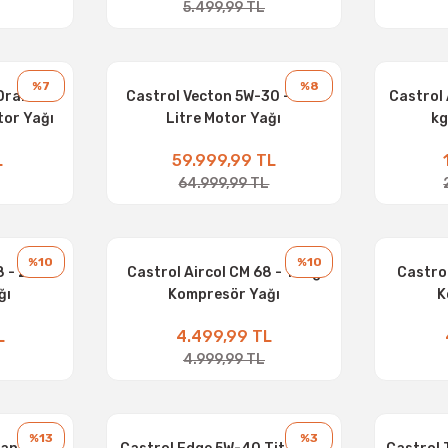
5.499,99 TL
%7
%8
Drain 5W-
Castrol Vecton 5W-30 - 208
Castrol
tor Yağı
Litre Motor Yağı
kg
L
59.999,99 TL
64.999,99 TL
%10
%10
8 - 20 L
Castrol Aircol CM 68 - 16 kg
Castrol
ğı
Kompresör Yağı
K
L
4.499,99 TL
4.999,99 TL
%13
%3