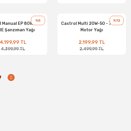
%5
%12
l Manual EP 80W -16
Castrol Multi 20W-50 - 7 Litre
RE Şanzıman Yağı
Motor Yağı
4.199,99 TL
2.199,99 TL
4.399,99 TL
2.499,99 TL
7