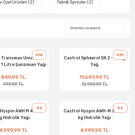
 Özel Ürünleri
(2)
Teknik Spreyler
(2)
%15
%10
 Transmax Universal
Castrol Spheerol SX 2 - 18 kg
 1 Litre Şanzıman Yağı
Yağ
849,99 TL
11.699,99 TL
999,99 TL
12.999,99 TL
%9
%9
 Hyspin AWH M 46 - 16
Castrol Hyspin AWH-M 32 - 15
g Hidrolik Yağı
kg Hidrolik Yağı
4.999,99 TL
4.999,99 TL