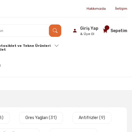
Hakkımızda
İletişim
Giriş Yap
Sepetim
& Üye Ol
tosiklet ve Tekne Ürünleri
8)
Gres Yağları
(31)
Antifrizler
(9)