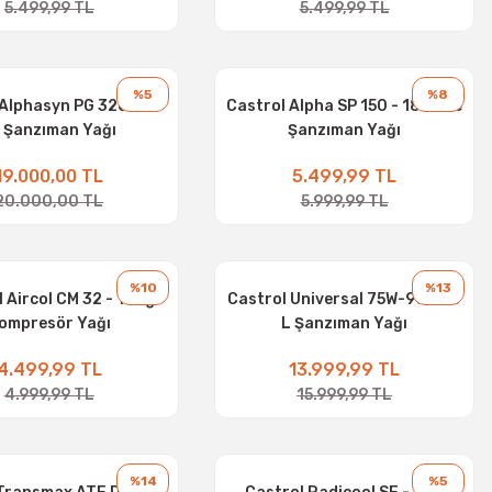
5.499,99 TL
5.499,99 TL
%5
%8
 Alphasyn PG 320 - 20
Castrol Alpha SP 150 - 18 Litre
 Şanzıman Yağı
Şanzıman Yağı
19.000,00 TL
5.499,99 TL
20.000,00 TL
5.999,99 TL
%10
%13
 Aircol CM 32 - 15 kg
Castrol Universal 75W-90 - 20
ompresör Yağı
L Şanzıman Yağı
4.499,99 TL
13.999,99 TL
4.999,99 TL
15.999,99 TL
%14
%5