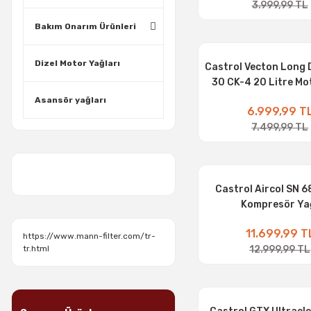
3.999,99 TL
Bakım Onarım Ürünleri
Dizel Motor Yağları
Castrol Vecton Long 
30 CK-4 20 Litre Mo
Asansör yağları
6.999,99 T
7.499,99 TL
Castrol Aircol SN 6
Kompresör Ya
11.699,99 T
https://www.mann-filter.com/tr-
12.999,99 TL
tr.html