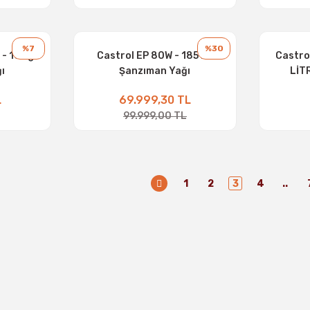
%7
%30
- 16 kg
Castrol EP 80W - 185 KG
Castro
ı
Şanzıman Yağı
LİT
L
69.999,30 TL
99.999,00 TL
1
2
3
4
..