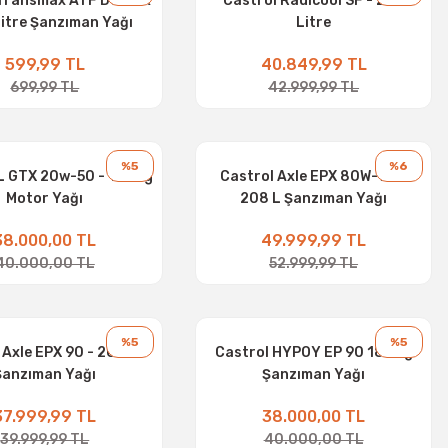
Transmax ATF Dex II &
Castrol Radicool SF - 208
1 Litre Şanzıman Yağı
Litre
599,99 TL
40.849,99 TL
699,99 TL
42.999,99 TL
%5
%6
 GTX 20w-50 - 185 kg
Castrol Axle EPX 80W-90 -
Motor Yağı
208 L Şanzıman Yağı
38.000,00 TL
49.999,99 TL
40.000,00 TL
52.999,99 TL
%5
%5
 Axle EPX 90 - 208 Lt
Castrol HYPOY EP 90 185 Kg
Şanzıman Yağı
Şanzıman Yağı
37.999,99 TL
38.000,00 TL
39.999,99 TL
40.000,00 TL