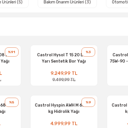
 Ürünleri
(5)
Bakım Onarım Ürünleri
(3)
Otomotiv
%91
%3
08 Litre
Castrol Hysol T 15 20 Litre
Castrol
 Yağı
Yarı Sentetik Bor Yağı
75W-90 -
L
9.249,99 TL
L
9.499,99 TL
%5
%9
68 - 18
Castrol Hyspin AWH M 68 - 16
Castrol
ağı
kg Hidrolik Yağı
k
L
4.999,99 TL