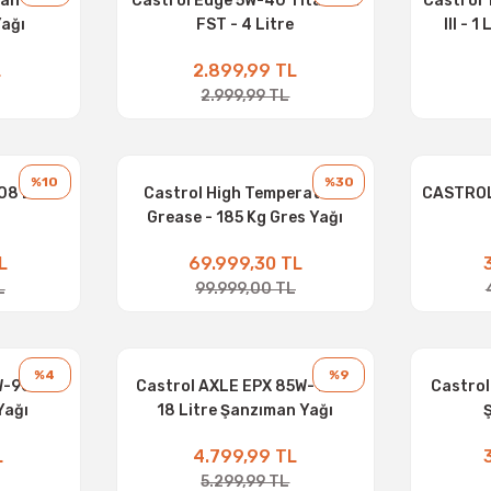
ean 10W-
Castrol Edge 5W-40 Titanium
Castrol 
Yağı
FST - 4 Litre
III - 
L
2.899,99 TL
2.999,99 TL
%10
%30
08 Litre
Castrol High Temperature
CASTROL
Grease - 185 Kg Gres Yağı
L
69.999,30 TL
L
99.999,00 TL
%4
%9
-90 - 18
Castrol AXLE EPX 85W-140 -
Castrol
Yağı
18 Litre Şanzıman Yağı
L
4.799,99 TL
5.299,99 TL