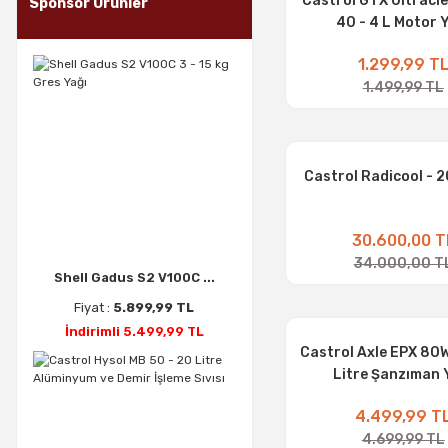
Castrol GTX Ultracl
Sponsor Ürünler
40 - 4 L Motor 
1.299,99 T
1.499,99 TL
Castrol Radicool - 2
30.600,00 T
34.000,00 T
Shell Gadus S2 V100C ...
Fiyat :
5.899,99 TL
İndirimli 5.499,99 TL
Castrol Axle EPX 80W
Litre Şanzıman 
4.499,99 T
4.699,99 TL