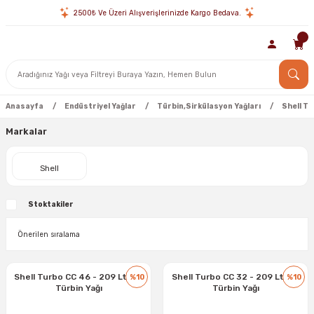
2500₺ Ve Üzeri Alışverişlerinizde Kargo Bedava.
Anasayfa
Endüstriyel Yağlar
Türbin,Sirkülasyon Yağları
Shell Tü
Markalar
Shell
Stoktakiler
Shell Turbo CC 46 - 209 Lt Fıçı
Shell Turbo CC 32 - 209 Lt Fıçı
%10
%10
Türbin Yağı
Türbin Yağı