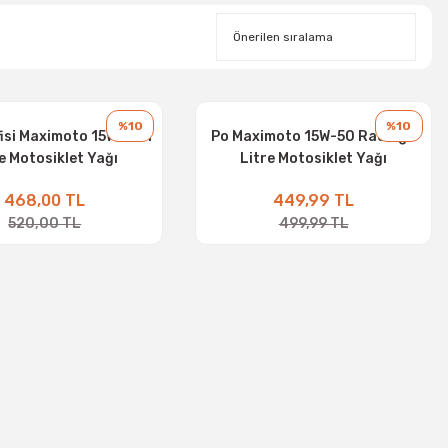
%10
%10
fisi Maximoto 15W-50 1
Po Maximoto 15W-50 Racing 1
e Motosiklet Yağı
Litre Motosiklet Yağı
468,00 TL
449,99 TL
520,00 TL
499,99 TL