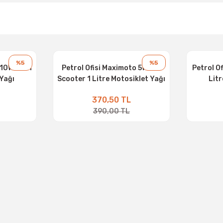
%5
%5
 10W-40 1
Petrol Ofisi Maximoto 5W-40
Petrol O
 Yağı
Scooter 1 Litre Motosiklet Yağı
Litr
370,50 TL
390,00 TL