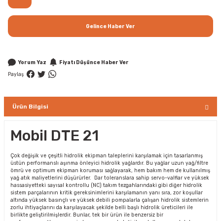
Gelince Haber Ver
Yorum Yaz
Fiyatı Düşünce Haber Ver
Paylaş
Ürün Bilgisi
Mobil DTE 21
Çok değişik ve çeşitli hidrolik ekipman taleplerini karşılamak için tasarlanmış
üstün performanslı aşınma önleyici hidrolik yağlardır. Bu yağlar uzun yağ/filtre
ömrü ve optimum ekipman koruması sağlayarak, hem bakım hem de kullanılmış
yağ atık maliyetlerini düşürürler. Dar toleranslara sahip servo-valflar ve yüksek
hassasiyetteki sayısal kontrollu (NC) takım tezgahlarındaki gibi diğer hidrolik
sistem parçalarının kritik gereksinimlerini karşılamanın yanı sıra, zor koşullar
altında yüksek basınçlı ve yüksek debili pompalarla çalışan hidrolik sistemlerin
zorlu ihtiyaçlarını da karşılayacak şekilde belli başlı hidrolik üreticileri ile
birlikte geliştirilmişlerdir. Bunlar, tek bir ürün ile benzersiz bir