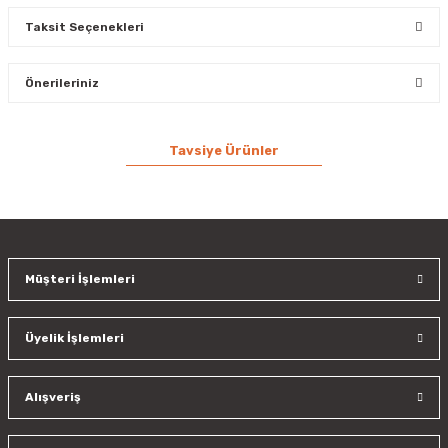
Taksit Seçenekleri
Bu ürüne ilk yorumu siz yapın!
Önerileriniz
Yorum Yaz
Bu ürünün fiyat bilgisi, resim, ürün açıklamalarında ve diğer
Tavsiye Ürünler
konularda yetersiz gördüğünüz noktaları öneri formunu
kullanarak tarafımıza iletebilirsiniz.
Görüş ve önerileriniz için teşekkür ederiz.
Mobil Velocite Oil No 6 - 20 Litre
%9
Ürün resmi kalitesiz, bozuk veya görüntülenemiyor.
8.199,99 TL
Ürün açıklamasında eksik bilgiler bulunuyor.
Müşteri İşlemleri
8.999,99 TL
Ürün bilgilerinde hatalar bulunuyor.
Ürün fiyatı diğer sitelerden daha pahalı.
Üyelik İşlemleri
Bu ürüne benzer farklı alternatifler olmalı.
Alışveriş