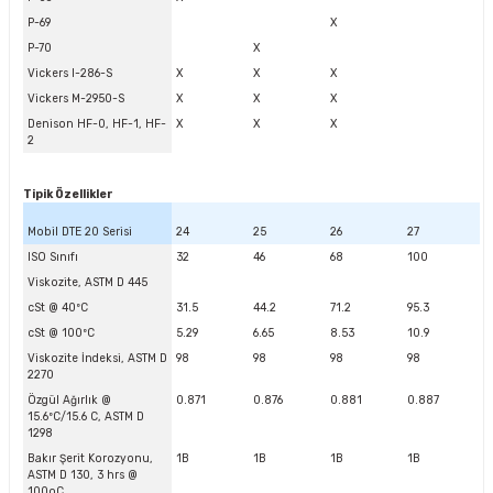
P-69
X
P-70
X
Vickers I-286-S
X
X
X
Vickers M-2950-S
X
X
X
Denison HF-0, HF-1, HF-
X
X
X
2
Tipik Özellikler
Mobil DTE 20 Serisi
24
25
26
27
ISO Sınıfı
32
46
68
100
Viskozite, ASTM D 445
cSt @ 40ºC
31.5
44.2
71.2
95.3
cSt @ 100ºC
5.29
6.65
8.53
10.9
Viskozite İndeksi, ASTM D
98
98
98
98
2270
Özgül Ağırlık @
0.871
0.876
0.881
0.887
15.6ºC/15.6 C, ASTM D
1298
Bakır Şerit Korozyonu,
1B
1B
1B
1B
ASTM D 130, 3 hrs @
100oC