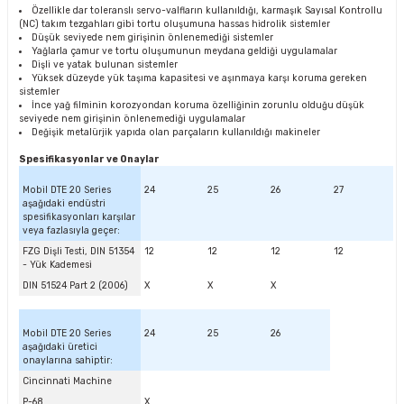
Özellikle dar toleranslı servo-valfların kullanıldığı, karmaşık Sayısal Kontrollu
(NC) takım tezgahları gibi tortu oluşumuna hassas hidrolik sistemler
Düşük seviyede nem girişinin önlenemediği sistemler
Yağlarla çamur ve tortu oluşumunun meydana geldiği uygulamalar
Dişli ve yatak bulunan sistemler
Yüksek düzeyde yük taşıma kapasitesi ve aşınmaya karşı koruma gereken
sistemler
İnce yağ filminin korozyondan koruma özelliğinin zorunlu olduğu düşük
seviyede nem girişinin önlenemediği uygulamalar
Değişik metalürjik yapıda olan parçaların kullanıldığı makineler
Spesifikasyonlar ve Onaylar
Mobil DTE 20 Series
24
25
26
27
aşağıdaki endüstri
spesifikasyonları karşılar
veya fazlasıyla geçer:
FZG Dişli Testi, DIN 51354
12
12
12
12
- Yük Kademesi
DIN 51524 Part 2 (2006)
X
X
X
Mobil DTE 20 Series
24
25
26
aşağıdaki üretici
onaylarına sahiptir:
Cincinnati Machine
P-68
X