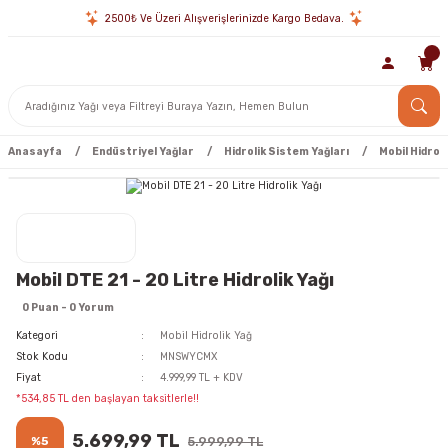
2500₺ Ve Üzeri Alışverişlerinizde Kargo Bedava.
Anasayfa
Endüstriyel Yağlar
Hidrolik Sistem Yağları
Mobil Hidroli
Mobil DTE 21 - 20 Litre Hidrolik Yağı
0 Puan - 0 Yorum
Kategori
Mobil Hidrolik Yağ
Stok Kodu
MNSWYCMX
Fiyat
4.999,99 TL + KDV
*534,85 TL den başlayan taksitlerle!!
5.699,99 TL
%5
5.999,99 TL