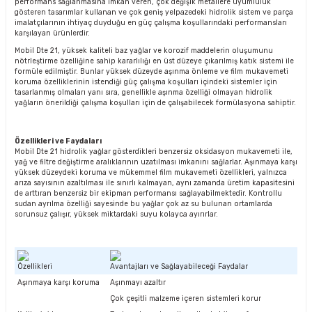
performans sağlanmasına imkan veren, çok değişik metallere uyumluluk
gösteren tasarımlar kullanan ve çok geniş yelpazedeki hidrolik sistem ve parça
imalatçılarının ihtiyaç duyduğu en güç çalışma koşullarındaki performansları
karşılayan ürünlerdir.
Mobil Dte 21, yüksek kaliteli baz yağlar ve korozif maddelerin oluşumunu
nötrleştirme özelliğine sahip kararlılığı en üst düzeye çıkarılmış katık sistemi ile
formüle edilmiştir. Bunlar yüksek düzeyde aşınma önleme ve film mukavemeti
koruma özelliklerinin istendiği güç çalışma koşulları içindeki sistemler için
tasarlanmış olmaları yanı sıra, genellikle aşınma özelliği olmayan hidrolik
yağların önerildiği çalışma koşulları için de çalışabilecek formülasyona sahiptir.
Özellikleri ve Faydaları
Mobil Dte 21 hidrolik yağlar gösterdikleri benzersiz oksidasyon mukavemeti ile,
yağ ve filtre değiştirme aralıklarının uzatılması imkanını sağlarlar. Aşınmaya karşı
yüksek düzeydeki koruma ve mükemmel film mukavemeti özellikleri, yalnızca
arıza sayısının azaltılması ile sınırlı kalmayan, aynı zamanda üretim kapasitesini
de arttıran benzersiz bir ekipman performansı sağlayabilmektedir. Kontrollu
sudan ayrılma özelliği sayesinde bu yağlar çok az su bulunan ortamlarda
sorunsuz çalışır, yüksek miktardaki suyu kolayca ayırırlar.
Özellikleri
Avantajları ve Sağlayabileceği Faydalar
Aşınmaya karşı koruma
Aşınmayı azaltır
Çok çeşitli malzeme içeren sistemleri korur