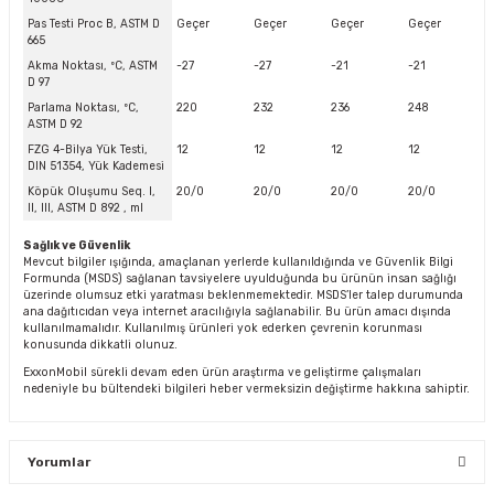
Pas Testi Proc B, ASTM D
Geçer
Geçer
Geçer
Geçer
665
Akma Noktası, ºC, ASTM
-27
-27
-21
-21
D 97
Parlama Noktası, ºC,
220
232
236
248
ASTM D 92
FZG 4-Bilya Yük Testi,
12
12
12
12
DIN 51354, Yük Kademesi
Köpük Oluşumu Seq. I,
20/0
20/0
20/0
20/0
II, III, ASTM D 892 , ml
Sağlık ve Güvenlik
Mevcut bilgiler ışığında, amaçlanan yerlerde kullanıldığında ve Güvenlik Bilgi
Formunda (MSDS) sağlanan tavsiyelere uyulduğunda bu ürünün insan sağlığı
üzerinde olumsuz etki yaratması beklenmemektedir. MSDS’ler talep durumunda
ana dağıtıcıdan veya internet aracılığıyla sağlanabilir. Bu ürün amacı dışında
kullanılmamalıdır. Kullanılmış ürünleri yok ederken çevrenin korunması
konusunda dikkatli olunuz.
ExxonMobil sürekli devam eden ürün araştırma ve geliştirme çalışmaları
nedeniyle bu bültendeki bilgileri heber vermeksizin değiştirme hakkına sahiptir.
Yorumlar