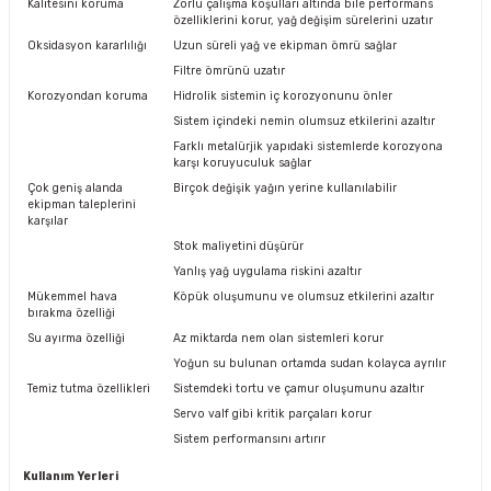
Kalitesini koruma
Zorlu çalışma koşulları altında bile performans
özelliklerini korur, yağ değişim sürelerini uzatır
Oksidasyon kararlılığı
Uzun süreli yağ ve ekipman ömrü sağlar
Filtre ömrünü uzatır
Korozyondan koruma
Hidrolik sistemin iç korozyonunu önler
Sistem içindeki nemin olumsuz etkilerini azaltır
Farklı metalürjik yapıdaki sistemlerde korozyona
karşı koruyuculuk sağlar
Çok geniş alanda
Birçok değişik yağın yerine kullanılabilir
ekipman taleplerini
karşılar
Stok maliyetini düşürür
Yanlış yağ uygulama riskini azaltır
Mükemmel hava
Köpük oluşumunu ve olumsuz etkilerini azaltır
bırakma özelliği
Su ayırma özelliği
Az miktarda nem olan sistemleri korur
Yoğun su bulunan ortamda sudan kolayca ayrılır
Temiz tutma özellikleri
Sistemdeki tortu ve çamur oluşumunu azaltır
Servo valf gibi kritik parçaları korur
Sistem performansını artırır
Kullanım Yerleri