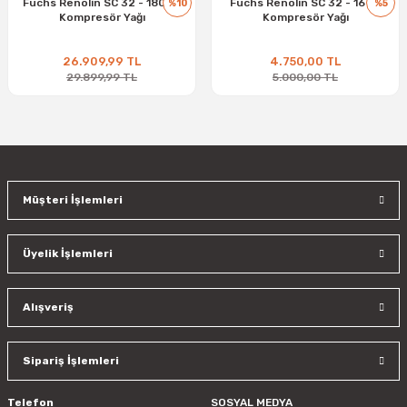
Fuchs Renolin SC 32 - 180 kg
Fuchs Renolin SC 32 - 16 kg
%10
%5
Kompresör Yağı
Kompresör Yağı
26.909,99 TL
4.750,00 TL
29.899,99 TL
5.000,00 TL
Müşteri İşlemleri
Üyelik İşlemleri
Alışveriş
Sipariş İşlemleri
Telefon
SOSYAL MEDYA