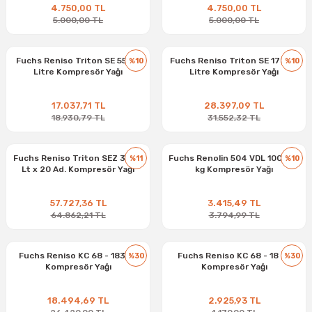
4.750,00 TL
4.750,00 TL
5.000,00 TL
5.000,00 TL
Fuchs Reniso Triton SE 55 - 5
Fuchs Reniso Triton SE 170 - 5
%10
%10
Litre Kompresör Yağı
Litre Kompresör Yağı
17.037,71 TL
28.397,09 TL
18.930,79 TL
31.552,32 TL
Fuchs Reniso Triton SEZ 32 - 1
Fuchs Renolin 504 VDL 100 - 16
%11
%10
Lt x 20 Ad. Kompresör Yağı
kg Kompresör Yağı
57.727,36 TL
3.415,49 TL
64.862,21 TL
3.794,99 TL
Fuchs Reniso KC 68 - 183 kg
Fuchs Reniso KC 68 - 18 kg
%30
%30
Kompresör Yağı
Kompresör Yağı
18.494,69 TL
2.925,93 TL