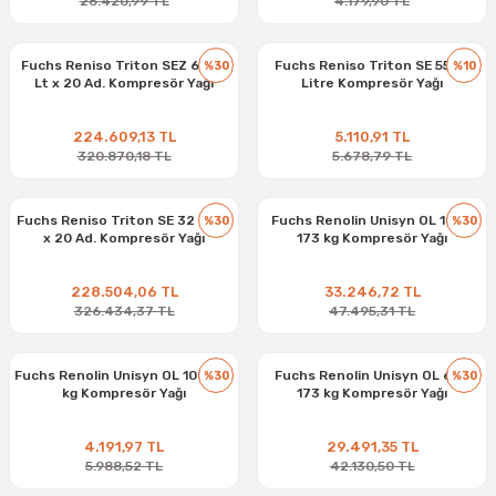
26.420,99 TL
4.179,90 TL
Fuchs Reniso Triton SEZ 68 - 1
Fuchs Reniso Triton SE 55 - 1
%30
%10
Lt x 20 Ad. Kompresör Yağı
Litre Kompresör Yağı
224.609,13 TL
5.110,91 TL
320.870,18 TL
5.678,79 TL
Fuchs Reniso Triton SE 32 - 1 Lt
Fuchs Renolin Unisyn OL 100 -
%30
%30
x 20 Ad. Kompresör Yağı
173 kg Kompresör Yağı
228.504,06 TL
33.246,72 TL
326.434,37 TL
47.495,31 TL
Fuchs Renolin Unisyn OL 100 - 16
Fuchs Renolin Unisyn OL 68 -
%30
%30
kg Kompresör Yağı
173 kg Kompresör Yağı
4.191,97 TL
29.491,35 TL
5.988,52 TL
42.130,50 TL