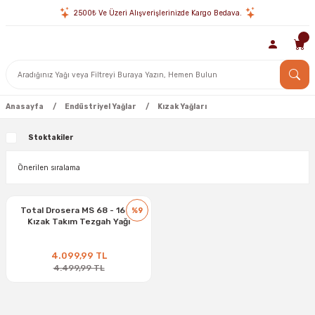
2500₺ Ve Üzeri Alışverişlerinizde Kargo Bedava.
Anasayfa
Endüstriyel Yağlar
Kızak Yağları
Stoktakiler
Total Drosera MS 68 - 16 kg
%9
Kızak Takım Tezgah Yağı
4.099,99 TL
4.499,99 TL