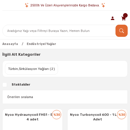
2500₺ Ve Üzeri Alışverişlerinizde Kargo Bedava.
Anasayfa
Endüstriyel Yağlar
İlgili Alt Kategoriler
Türbin,Sirkülasyon Yağları
(2)
Stoktakiler
Nyco Hydraunycoil FH51 - 5 Lt x
Nyco Turbonycoil 600 - 1 L x 24
%30
%30
4 adet
Adet