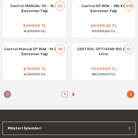
Castrol MANUAL 90 - 16 kg
Castrol EP 80W - 185 KG
%7
%30
Şanzıman Yağı
Şanzıman Yağı
3.999,99 TL
69.999,30 TL
4.299,99 TL
99.999,00 TL
Castrol Manual EP 80W -16 LİTRE
CASTROL OPTIGEAR 150 209
%5
%7
Şanzıman Yağı
Litre
4.199,99 TL
79.999,99 TL
4.399,99 TL
85.999,99 TL
1
2
Müşteri İşlemleri