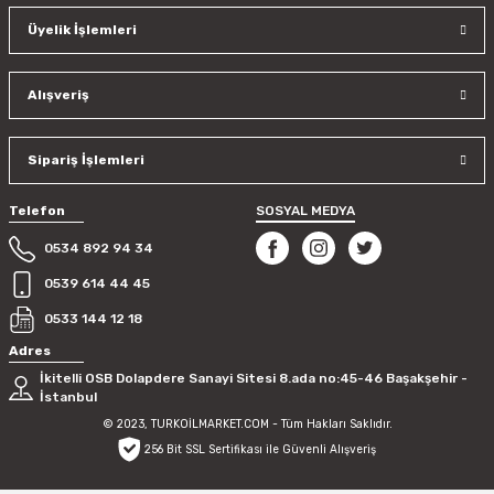
Üyelik İşlemleri
Alışveriş
Sipariş İşlemleri
Telefon
SOSYAL MEDYA
0534 892 94 34
0539 614 44 45
0533 144 12 18
Adres
İkitelli OSB Dolapdere Sanayi Sitesi 8.ada no:45-46 Başakşehir -
İstanbul
© 2023, TURKOİLMARKET.COM - Tüm Hakları Saklıdır.
256 Bit SSL Sertifikası ile Güvenli Alışveriş