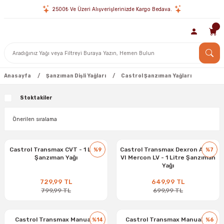
2500₺ Ve Üzeri Alışverişlerinizde Kargo Bedava.
Anasayfa
Şanzıman Dişli Yağları
Castrol Şanzıman Yağları
Stoktakiler
Castrol Transmax CVT - 1 Litre
Castrol Transmax Dexron ATF 6
%9
%7
Şanzıman Yağı
VI Mercon LV - 1 Litre Şanzıman
Yağı
729,99 TL
649,99 TL
799,99 TL
699,99 TL
Castrol Transmax Manual V
Castrol Transmax Manual FE
%14
%6