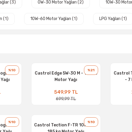
Yağlar
(3)
0W-30 Motor Yağları
(2)
10W-30 Motor
rı
(1)
10W-60 Motor Yağları
(1)
LPG Yağları
(1)
%10
%21
nograde
Castrol Edge 5W-30 M - 1 Litre
Castrol
 Yağı
Motor Yağı
- 7
L
549,99 TL
699,99 TL
%10
%10
nograde
Castrol Tection F-TR 10W-30 -
r Yağı
185 kg Motor Yağı