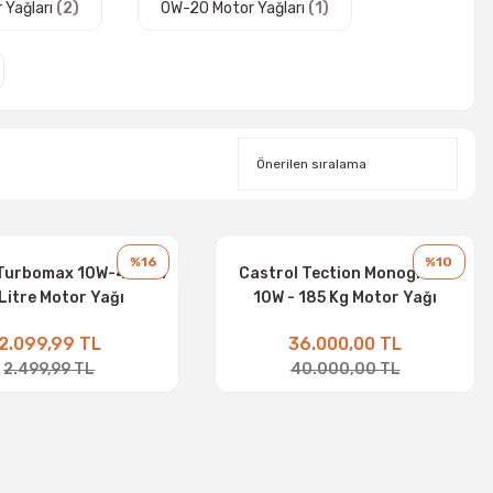
 Yağları
(2)
0W-20 Motor Yağları
(1)
%16
%10
 Turbomax 10W-40 CI4
Castrol Tection Monograde
 Litre Motor Yağı
10W - 185 Kg Motor Yağı
2.099,99 TL
36.000,00 TL
2.499,99 TL
40.000,00 TL