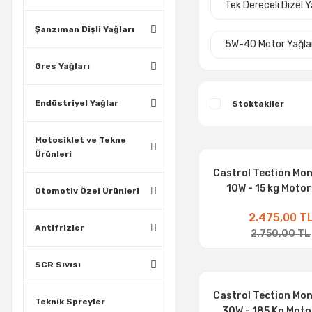
Tek Dereceli Dizel 
Şanzıman Dişli Yağları
5W-40 Motor Yağla
Gres Yağları
Endüstriyel Yağlar
Stoktakiler
Motosiklet ve Tekne
Ürünleri
Castrol Tection Mo
10W - 15 kg Motor
Otomotiv Özel Ürünleri
2.475,00 T
Antifrizler
2.750,00 TL
SCR Sıvısı
Castrol Tection Mo
Teknik Spreyler
30W - 185 Kg Moto