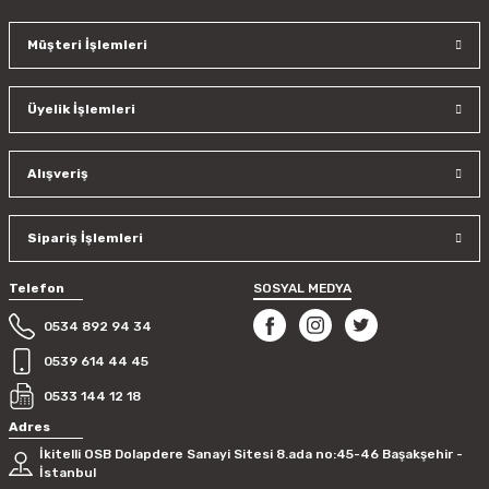
Müşteri İşlemleri
Ürün resmi kalitesiz, bozuk veya görüntülenemiyor.
Ürün açıklamasında eksik bilgiler bulunuyor.
Üyelik İşlemleri
Ürün bilgilerinde hatalar bulunuyor.
Ürün fiyatı diğer sitelerden daha pahalı.
Bu ürüne benzer farklı alternatifler olmalı.
Alışveriş
Sipariş İşlemleri
Telefon
SOSYAL MEDYA
Gönder
0534 892 94 34
0539 614 44 45
0533 144 12 18
Adres
İkitelli OSB Dolapdere Sanayi Sitesi 8.ada no:45-46 Başakşehir -
İstanbul