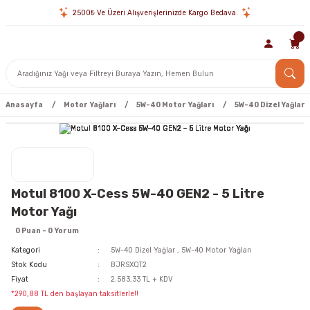
2500₺ Ve Üzeri Alışverişlerinizde Kargo Bedava.
Anasayfa
Motor Yağları
5W-40 Motor Yağları
5W-40 Dizel Yağlar
Motul 8100 X-Cess 5W-40 GEN2 - 5 Litre
Motor Yağı
0 Puan - 0 Yorum
Kategori
5W-40 Dizel Yağlar
,
5W-40 Motor Yağları
Stok Kodu
BJRSXQT2
Fiyat
2.583,33 TL + KDV
*290,88 TL den başlayan taksitlerle!!