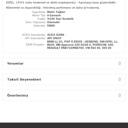
DİZEL, LPG’li, turbo beslemeli ve direkt enjeksiyonlu). - Aşınmaya karşı güçlendirildi.-
Mükemmel ısı dayanıklılığı.- Arttırılmış performans ve daha iyi hızlanma.
Uygulama:
Motor Yağları
Motor Tipi:
4-Zamanlı
Kalite:
%100 Tam Sentetik
Ürün Yelpazesi:
Otomobil
Viskosite:
5W40
ACEA Standartlar:
ACEA A3/B4
API Standartlar:
API SN/CF
BMW LL-01; FIAT 9.55535 - H2/M2/N2; GM-OPEL LL-
OEM Onayları :
B025; MB-Approval 229.5/226.5; PORSCHE A40;
RENAULT RN0710/RN0700; VW 502 00, 505 00
Yorumlar
Taksit Seçenekleri
Bu ürüne ilk yorumu siz yapın!
Önerileriniz
Yorum Yaz
Bu ürünün fiyat bilgisi, resim, ürün açıklamalarında ve diğer
konularda yetersiz gördüğünüz noktaları öneri formunu
kullanarak tarafımıza iletebilirsiniz.
Görüş ve önerileriniz için teşekkür ederiz.