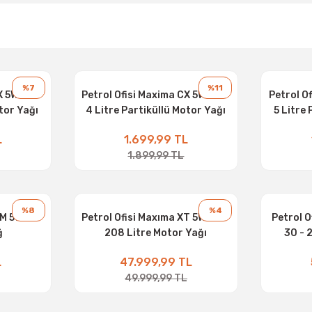
%7
%11
X 5W-30 -
Petrol Ofisi Maxima CX 5W-30 -
Petrol O
otor Yağı
4 Litre Partiküllü Motor Yağı
5 Litre
L
1.699,99 TL
1.899,99 TL
%8
%4
FM 5W-30
Petrol Ofisi Maxıma XT 5W-30 -
Petrol O
ğ
208 Litre Motor Yağı
30 - 
L
47.999,99 TL
49.999,99 TL