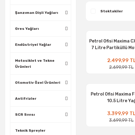
Stoktakiler
Şanzıman Dişli Yağları
Gres Yağları
Petrol Ofisi Maxima C
Endüstriyel Yağlar
7 Litre Partiküllü M
2.499,99 T
Motosiklet ve Tekne
Ürünleri
2.699,99 TL
Otomotiv Özel Ürünleri
Petrol Ofisi Maxima 
Antifrizler
10.5 Litre Ya
3.399,99 T
SCR Sıvısı
3.699,99 TL
Teknik Spreyler