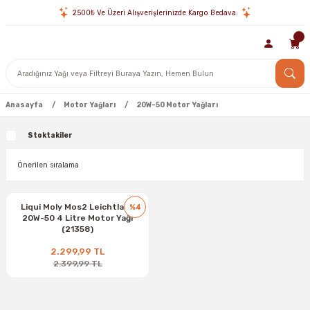
2500₺ Ve Üzeri Alışverişlerinizde Kargo Bedava.
Anasayfa
Motor Yağları
20W-50 Motor Yağları
Stoktakiler
Liqui Moly Mos2 Leichtlauf
%4
20W-50 4 Litre Motor Yağı
(21358)
2.299,99 TL
2.399,99 TL