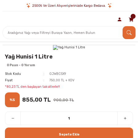
2500₺ Ve Üzeri Alışverişlerinizde Kargo Bedava.
Yağ Hunisi 1 Litre
0 Puan - 0 Yorum
Stok Kodu
GJWBCSX9
Fiyat
750,00 TL + KDV
*80,23 TL den başlayan taksitlerle!!
855,00 TL
%5
900,00 TL
Sepete Ekle