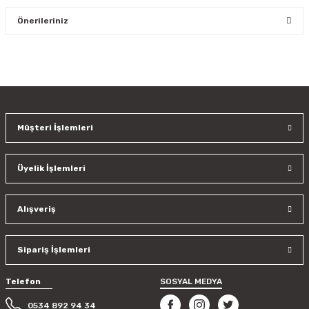
Bu ürüne ilk yorumu siz yapın!
Önerileriniz
Yorum Yaz
Bu ürünün fiyat bilgisi, resim, ürün açıklamalarında ve diğer
konularda yetersiz gördüğünüz noktaları öneri formunu
kullanarak tarafımıza iletebilirsiniz.
Görüş ve önerileriniz için teşekkür ederiz.
Müşteri İşlemleri
Ürün resmi kalitesiz, bozuk veya görüntülenemiyor.
Ürün açıklamasında eksik bilgiler bulunuyor.
Üyelik İşlemleri
Ürün bilgilerinde hatalar bulunuyor.
Ürün fiyatı diğer sitelerden daha pahalı.
Bu ürüne benzer farklı alternatifler olmalı.
Alışveriş
Sipariş İşlemleri
Telefon
SOSYAL MEDYA
Gönder
0534 892 94 34