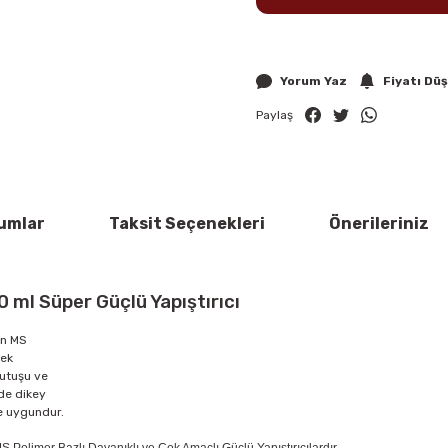
Yorum Yaz
Fiyatı Dü
Paylaş
umlar
Taksit Seçenekleri
Önerileriniz
 ml Süper Güçlü Yapıştırıcı
len MS
nek
tutuşu ve
nde dikey
e uygundur.