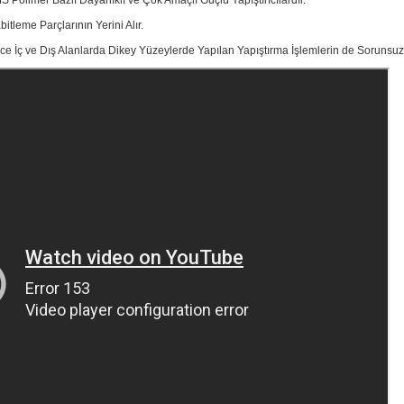
Polimer Bazlı Dayanıklı ve Çok Amaçlı Güçlü Yapıştırıcılardır.
itleme Parçlarının Yerini Alır.
ce İç ve Dış Alanlarda Dikey Yüzeylerde Yapılan Yapıştırma İşlemlerin de Sorunsuz Bi