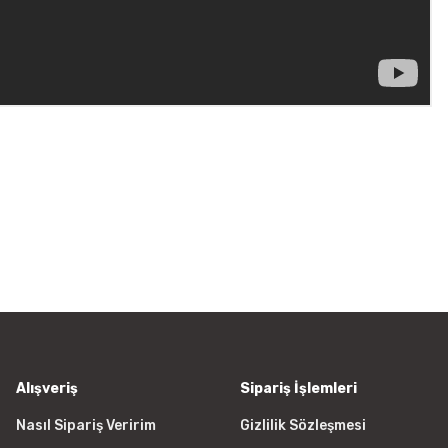
rün açıklamalarında ve diğer konularda yetersiz gördüğünüz noktaları öner
Bu ürüne ilk yorumu siz yapın!
 ederiz.
a görüntülenemiyor.
Yorum Yaz
r bulunuyor.
yor.
 pahalı.
er olmalı.
Alışveriş
Sipariş İşlemleri
Nasıl Sipariş Veririm
Gizlilik Sözleşmesi