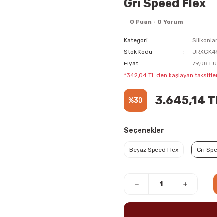
Gri Speed Flex
0 Puan - 0 Yorum
Kategori
Silikonla
Stok Kodu
JRXGK4
Fiyat
79,08 EU
*342,04 TL den başlayan taksitler
3.645,14 T
%30
Seçenekler
Beyaz Speed Flex
Gri Spe