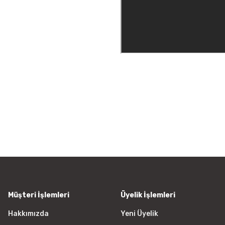
Bu ürünün fiyat bilgisi, resim, ü
iletebilirsiniz.
Görüş ve önerileriniz için teşekkür
Ürün resmi kalitesiz, bozuk vey
Ürün açıklamasında eksik bilgile
Ürün bilgilerinde hatalar bulunu
Ürün fiyatı diğer sitelerden daha
Bu ürüne benzer farklı alternatifl
Müşteri İşlemleri
Üyelik İşlemleri
Hakkımızda
Yeni Üyelik