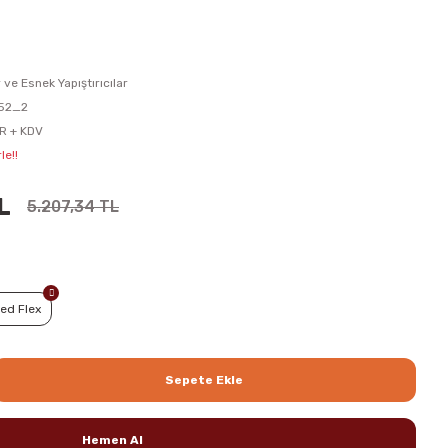
r ve Esnek Yapıştırıcılar
52_2
R + KDV
le!!
L
5.207,34 TL
ed Flex
Sepete Ekle
Hemen Al