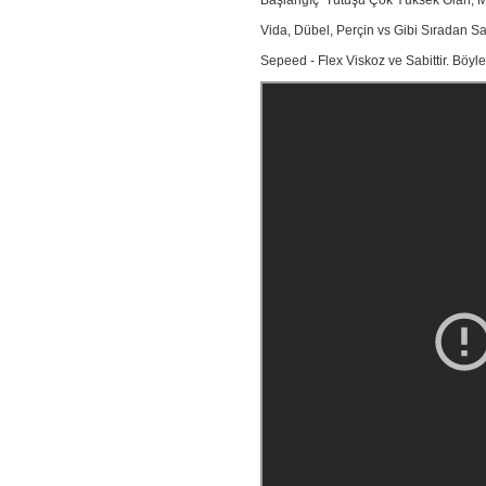
Başlangıç Tutuşu Çok Yüksek Olan, MS 
Vida, Dübel, Perçin vs Gibi Sıradan Sab
Sepeed - Flex Viskoz ve Sabittir. Böyle