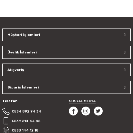
Bu ürünün fiyat bilgisi, resim, ürün açıklamalarında ve diğer
konularda yetersiz gördüğünüz noktaları öneri formunu
kullanarak tarafımıza iletebilirsiniz.
Görüş ve önerileriniz için teşekkür ederiz.
Müşteri İşlemleri
Ürün resmi kalitesiz, bozuk veya görüntülenemiyor.
Ürün açıklamasında eksik bilgiler bulunuyor.
Üyelik İşlemleri
Ürün bilgilerinde hatalar bulunuyor.
Ürün fiyatı diğer sitelerden daha pahalı.
Bu ürüne benzer farklı alternatifler olmalı.
Alışveriş
Sipariş İşlemleri
Telefon
SOSYAL MEDYA
Gönder
0534 892 94 34
0539 614 44 45
0533 144 12 18