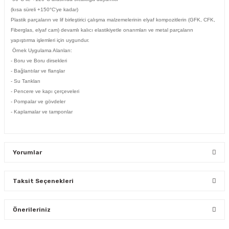
(kısa süreli +150°C‘ye kadar)
Plastik parçaların ve lif birleştirici çalışma malzemelerinin elyaf kompozitlerin (GFK, CFK,
Fiberglas, elyaf cam) devamlı kalıcı elastikiyetle onarımları ve metal parçaların
yapıştırma işlemleri için uygundur.
Örnek Uygulama Alanları:
- Boru ve Boru dirsekleri
- Bağlantılar ve flanşlar
- Su Tankları
- Pencere ve kapı çerçeveleri
- Pompalar ve gövdeler
- Kaplamalar ve tamponlar
Yorumlar
Taksit Seçenekleri
Bu ürüne ilk yorumu siz yapın!
Önerileriniz
Yorum Yaz