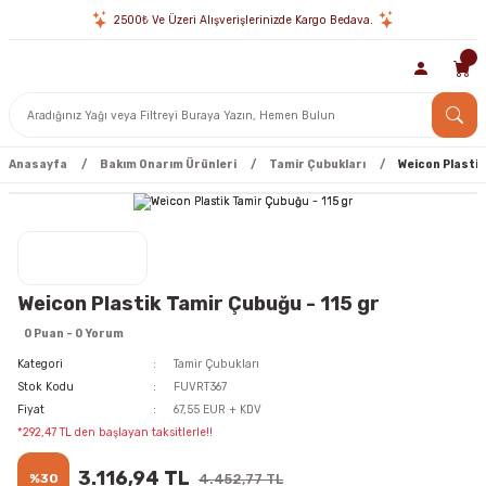
2500₺ Ve Üzeri Alışverişlerinizde Kargo Bedava.
Anasayfa
Bakım Onarım Ürünleri
Tamir Çubukları
Weicon Plastik
Weicon Plastik Tamir Çubuğu - 115 gr
0 Puan - 0 Yorum
Kategori
Tamir Çubukları
Stok Kodu
FUVRT367
Fiyat
67,55 EUR + KDV
*292,47 TL den başlayan taksitlerle!!
3.116,94 TL
%30
4.452,77 TL