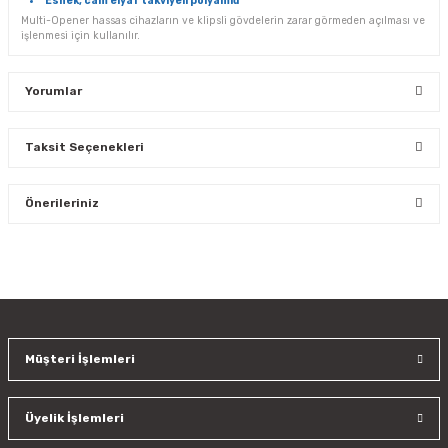
Esnek, cam elyaf takviyeli polyamid
Multi-Opener hassas cihazların ve klipsli gövdelerin zarar görmeden açılması ve
işlenmesi için kullanılır.
Yorumlar
Taksit Seçenekleri
Bu ürüne ilk yorumu siz yapın!
Önerileriniz
Yorum Yaz
Bu ürünün fiyat bilgisi, resim, ürün açıklamalarında ve diğer
konularda yetersiz gördüğünüz noktaları öneri formunu
kullanarak tarafımıza iletebilirsiniz.
Görüş ve önerileriniz için teşekkür ederiz.
Müşteri İşlemleri
Ürün resmi kalitesiz, bozuk veya görüntülenemiyor.
Ürün açıklamasında eksik bilgiler bulunuyor.
Üyelik İşlemleri
Ürün bilgilerinde hatalar bulunuyor.
Ürün fiyatı diğer sitelerden daha pahalı.