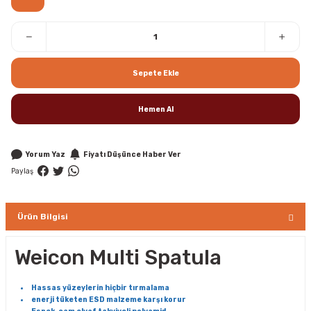
Sepete Ekle
Hemen Al
Yorum Yaz
Fiyatı Düşünce Haber Ver
Paylaş
Ürün Bilgisi
Weicon Multi Spatula
Hassas yüzeylerin hiçbir tırmalama
enerji tüketen ESD malzeme karşı korur