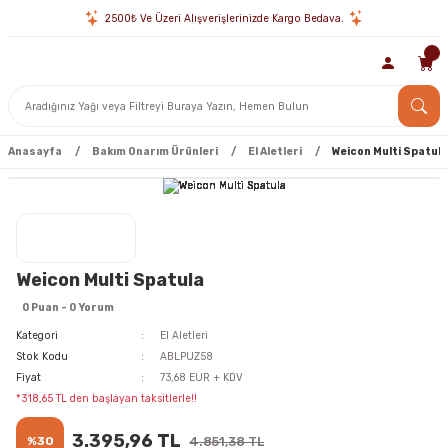
2500₺ Ve Üzeri Alışverişlerinizde Kargo Bedava.
Anasayfa
Bakım Onarım Ürünleri
El Aletleri
Weicon Multi Spatula
Weicon Multi Spatula
0 Puan - 0 Yorum
Kategori
El Aletleri
Stok Kodu
ABLPUZ58
Fiyat
73,68 EUR + KDV
*318,65 TL den başlayan taksitlerle!!
3.395,96 TL
%30
4.851,38 TL