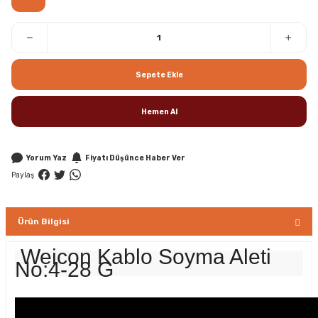
Sepete Ekle
Hemen Al
Yorum Yaz
Fiyatı Düşünce Haber Ver
Paylaş
Ürün Bilgisi
Weicon Kablo Soyma Aleti
No:4-28 G