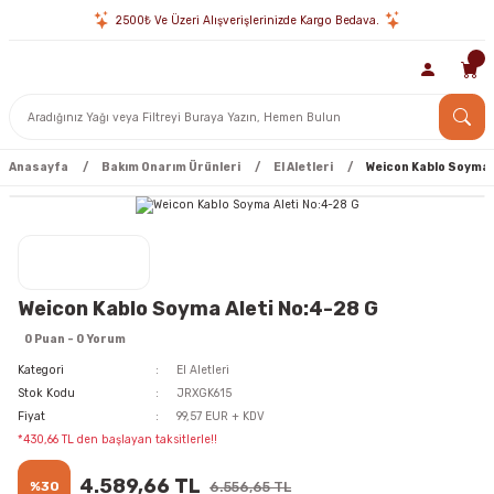
2500₺ Ve Üzeri Alışverişlerinizde Kargo Bedava.
Anasayfa
Bakım Onarım Ürünleri
El Aletleri
Weicon Kablo Soyma 
Weicon Kablo Soyma Aleti No:4-28 G
0 Puan - 0 Yorum
Kategori
El Aletleri
Stok Kodu
JRXGK615
Fiyat
99,57 EUR + KDV
*430,66 TL den başlayan taksitlerle!!
4.589,66 TL
%30
6.556,65 TL