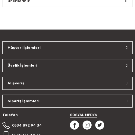
Önerileriniz
Yorum Yaz
Bu ürünün fiyat bilgisi, resim, ürün açıklamalarında ve diğer
konularda yetersiz gördüğünüz noktaları öneri formunu
kullanarak tarafımıza iletebilirsiniz.
Görüş ve önerileriniz için teşekkür ederiz.
Müşteri İşlemleri
Ürün resmi kalitesiz, bozuk veya görüntülenemiyor.
Ürün açıklamasında eksik bilgiler bulunuyor.
Üyelik İşlemleri
Ürün bilgilerinde hatalar bulunuyor.
Ürün fiyatı diğer sitelerden daha pahalı.
Bu ürüne benzer farklı alternatifler olmalı.
Alışveriş
Sipariş İşlemleri
Telefon
SOSYAL MEDYA
Gönder
0534 892 94 34
0539 614 44 45