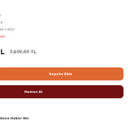
i
16
UR + KDV
le!!
TL
7.619,49 TL
Sepete Ekle
Hemen Al
şünce Haber Ver