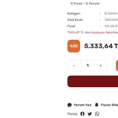
0 Puan - 0 Yorum
Kategori
El Aletler
Stok Kodu
JRXGK6
Fiyat
115,58 E
*500,47 TL den başlayan taksitler
5.333,64 
%30
Yorum Yaz
Fiyatı Dü
Paylaş