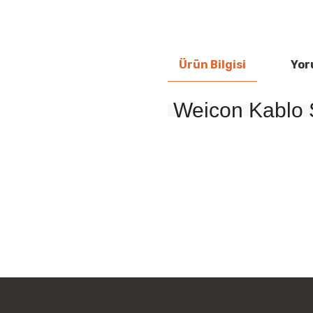
Ürün Bilgisi
Yor
Weicon Kablo 
Bu ürünün fiyat bilgisi, resim, ü
iletebilirsiniz.
Görüş ve önerileriniz için teşekkür
Ürün resmi kalitesiz, bozuk vey
Ürün açıklamasında eksik bilgile
Ürün bilgilerinde hatalar bulunu
Ürün fiyatı diğer sitelerden daha
Bu ürüne benzer farklı alternatifl