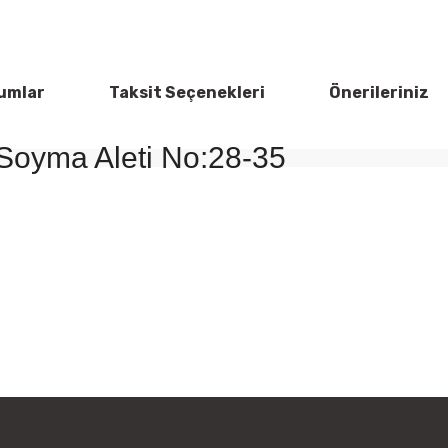
umlar
Taksit Seçenekleri
Önerileriniz
Soyma Aleti No:28-35
rün açıklamalarında ve diğer konularda yetersiz gördüğünüz noktaları öner
Bu ürüne ilk yorumu siz yapın!
 ederiz.
a görüntülenemiyor.
Yorum Yaz
r bulunuyor.
yor.
 pahalı.
er olmalı.