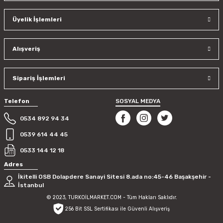
Ürün açıklamasında eksik bilgiler bulunuyor.
Üyelik İşlemleri
Ürün bilgilerinde hatalar bulunuyor.
Ürün fiyatı diğer sitelerden daha pahalı.
Bu ürüne benzer farklı alternatifler olmalı.
Alışveriş
Sipariş İşlemleri
Telefon
SOSYAL MEDYA
Gönder
0534 892 94 34
0539 614 44 45
0533 144 12 18
Adres
İkitelli OSB Dolapdere Sanayi Sitesi 8.ada no:45-46 Başakşehir -
İstanbul
© 2023, TURKOİLMARKET.COM - Tüm Hakları Saklıdır.
256 Bit SSL Sertifikası ile Güvenli Alışveriş