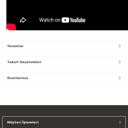
Yorumlar
Taksit Seçenekleri
Bu ürüne ilk yorumu siz yapın!
Önerileriniz
Yorum Yaz
Bu ürünün fiyat bilgisi, resim, ürün açıklamalarında ve diğer
konularda yetersiz gördüğünüz noktaları öneri formunu
kullanarak tarafımıza iletebilirsiniz.
Görüş ve önerileriniz için teşekkür ederiz.
Müşteri İşlemleri
Ürün resmi kalitesiz, bozuk veya görüntülenemiyor.