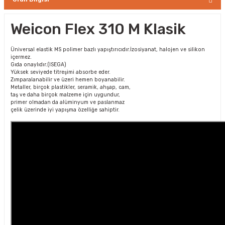
Weicon Flex 310 M Klasik
Üniversal elastik MS polimer bazlı yapıştırıcıdır.İzosiyanat, halojen ve silikon
içermez.
Gıda onaylıdır.(ISEGA)
Yüksek seviyede titreşimi absorbe eder.
Zımparalanabilir ve üzeri hemen boyanabilir.
Metaller, birçok plastikler, seramik, ahşap, cam,
taş ve daha birçok malzeme için uygundur,
primer olmadan da alüminyum ve paslanmaz
çelik üzerinde iyi yapışma özelliğe sahiptir.