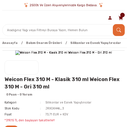
2500₺ Ve Üzeri Alışverişlerinizde Kargo Bedava.
Anasayfa
Bakım Onarım Ürünleri
Silikonlar ve Esnek Yapıştırıcılar
Weicon Flex 310 M - Klasik 310 ml Weicon Flex
310 M - Gri 310 ml
0 Puan - 0 Yorum
Kategori
Silikonlar ve Esnek Yapıştırıcılar
Stok Kodu
JRXGK446_3
Fiyat
73,71 EUR + KDV
*319,15 TL den başlayan taksitlerle!!