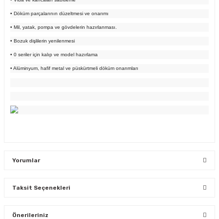
• Döküm parçalarının düzeltmesi ve onarımı
• Mil, yatak, pompa ve gövdelerin hazırlanması.
• Bozuk dişlilerin yenilenmesi
• 0 seriler için kalıp ve model hazırlama
• Alüminyum, hafif metal ve püskürtmeli döküm onarımları
Yorumlar
Taksit Seçenekleri
Bu ürüne ilk yorumu siz yapın!
Önerileriniz