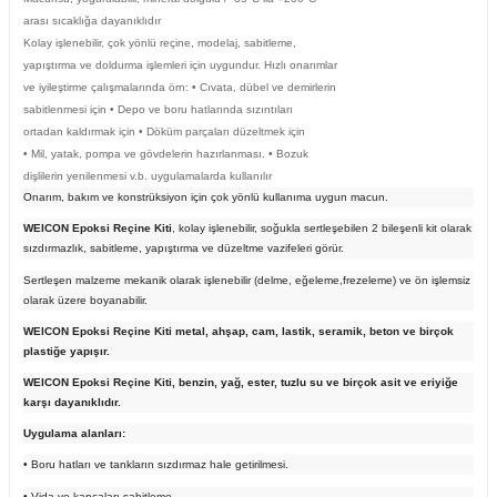
arası sıcaklığa dayanıklıdır
Kolay işlenebilir, çok yönlü reçine, modelaj, sabitleme,
yapıştırma ve doldurma işlemleri için uygundur. Hızlı onarımlar
ve iyileştirme çalışmalarında örn: • Cıvata, dübel ve demirlerin
sabitlenmesi için • Depo ve boru hatlarında sızıntıları
ortadan kaldırmak için • Döküm parçaları düzeltmek için
• Mil, yatak, pompa ve gövdelerin hazırlanması. • Bozuk
dişlilerin yenilenmesi v.b. uygulamalarda kullanılır
Onarım, bakım ve konstrüksiyon için çok yönlü kullanıma uygun macun.
WEICON Epoksi Reçine Kiti
, kolay işlenebilir, soğukla sertleşebilen 2 bileşenli kit olarak
sızdırmazlık, sabitleme,
yapıştırma ve düzeltme vazifeleri görür.
Sertleşen malzeme mekanik olarak işlenebilir (delme, eğeleme,frezeleme) ve ön işlemsiz
olarak üzere boyanabilir.
WEICON Epoksi Reçine Kiti metal, ahşap, cam, lastik, seramik, beton ve birçok
plastiğe yapışır.
WEICON Epoksi Reçine Kiti, benzin, yağ, ester, tuzlu su ve birçok asit ve eriyiğe
karşı dayanıklıdır.
Uygulama alanları:
• Boru hatları ve tankların sızdırmaz hale getirilmesi.
• Vida ve kancaları sabitleme