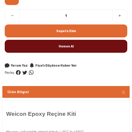
Sepete Ekle
Hemen Al
Yorum Yaz
Fiyatı Düşünce Haber Ver
Paylaş
Ürün Bilgisi
Weicon Epoxy Reçine Kiti
Macunsu, yoğurulabilir, mineral dolgulu / -35°C ila +200°C