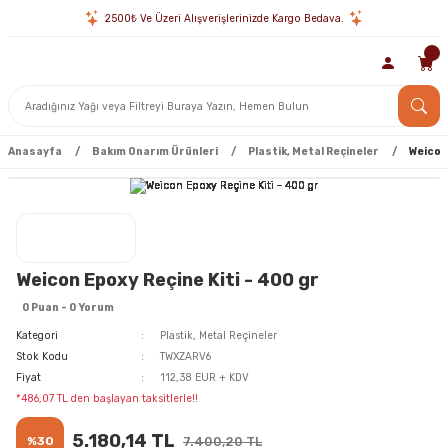
2500₺ Ve Üzeri Alışverişlerinizde Kargo Bedava.
Anasayfa
Bakım Onarım Ürünleri
Plastik, Metal Reçineler
Weicon 
Weicon Epoxy Reçine Kiti - 400 gr
0 Puan - 0 Yorum
Kategori
Plastik, Metal Reçineler
Stok Kodu
TWXZARV6
Fiyat
112,38 EUR + KDV
*486,07 TL den başlayan taksitlerle!!
5.180,14 TL
%30
7.400,20 TL