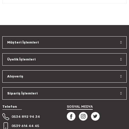
Yorum Yaz
Bu ürünün fiyat bilgisi, resim, ürün açıklamalarında ve diğer
konularda yetersiz gördüğünüz noktaları öneri formunu
kullanarak tarafımıza iletebilirsiniz.
Görüş ve önerileriniz için teşekkür ederiz.
Müşteri İşlemleri
Ürün resmi kalitesiz, bozuk veya görüntülenemiyor.
Ürün açıklamasında eksik bilgiler bulunuyor.
Üyelik İşlemleri
Ürün bilgilerinde hatalar bulunuyor.
Ürün fiyatı diğer sitelerden daha pahalı.
Bu ürüne benzer farklı alternatifler olmalı.
Alışveriş
Sipariş İşlemleri
Telefon
SOSYAL MEDYA
Gönder
0534 892 94 34
0539 614 44 45